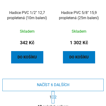
Hadice PVC 1/2" 12,7
Hadice PVC 5/8" 15,9
propletená (10m balení)
propletená (25m balení)
Skladem
Skladem
342 Kč
1 302 Kč
DO KOŠÍKU
DO KOŠÍKU
NAČÍST 6 DALŠÍCH
S
t
1
2
r
O