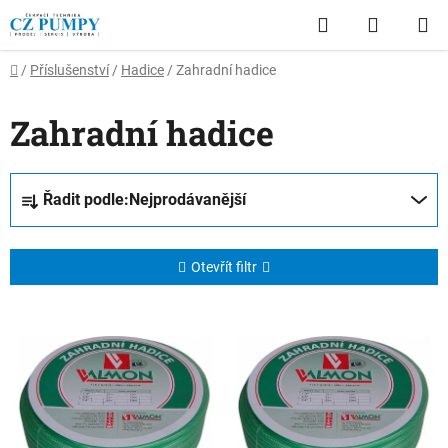
Přejít
Hledat
NÁKUP
na
obsah
KOŠÍK
Domů
/
Příslušenství
/
Hadice
/
Zahradní hadice
Zahradní hadice
Ř
Řadit podle:
Nejprodávanější
a
z
e
Otevřít filtr
n
í
V
p
ý
r
p
o
i
d
s
u