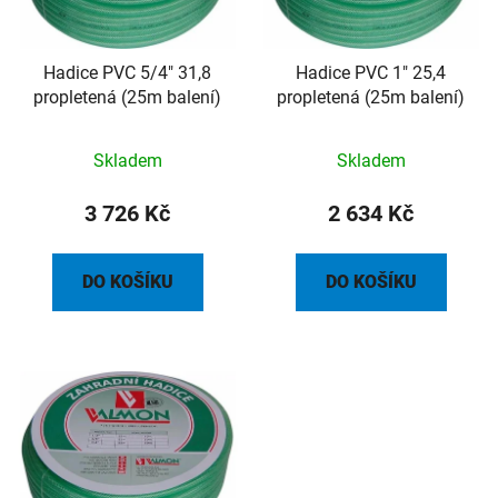
p
k
r
t
o
Hadice PVC 5/4" 31,8
Hadice PVC 1" 25,4
ů
propletená (25m balení)
propletená (25m balení)
d
u
k
Skladem
Skladem
t
3 726 Kč
2 634 Kč
ů
DO KOŠÍKU
DO KOŠÍKU