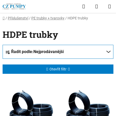
Přejít
Hledat
NÁKUP
na
obsah
KOŠÍK
Domů
/
Příslušenství
/
PE trubky + tvarovky
/
HDPE trubky
HDPE trubky
Ř
Řadit podle:
Nejprodávanější
a
z
e
Otevřít filtr
n
í
V
p
ý
r
p
o
i
d
s
u