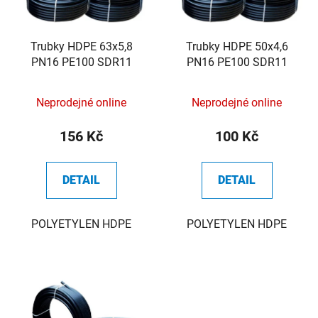
p
k
r
t
o
Trubky HDPE 63x5,8
Trubky HDPE 50x4,6
ů
PN16 PE100 SDR11
PN16 PE100 SDR11
d
u
k
Neprodejné online
Neprodejné online
t
156 Kč
100 Kč
ů
DETAIL
DETAIL
POLYETYLEN HDPE
POLYETYLEN HDPE