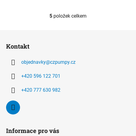
5
položek celkem
O
v
l
Z
á
á
d
Kontakt
p
a
a
c
objednavky
@
czpumpy.cz
t
í
í
p
+420 596 122 701
r
v
+420 777 630 982
k
y
v
ý
p
i
Informace pro vás
s