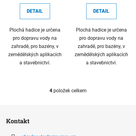
DETAIL
DETAIL
Plochá hadice je určena
Plochá hadice je určena
pro dopravu vody na
pro dopravu vody na
zahradě, pro bazény, v
zahradě, pro bazény, v
zemědělských aplikacích
zemědělských aplikacích
a stavebnictví.
a stavebnictví.
4
položek celkem
O
v
l
Z
á
á
d
Kontakt
p
a
a
c