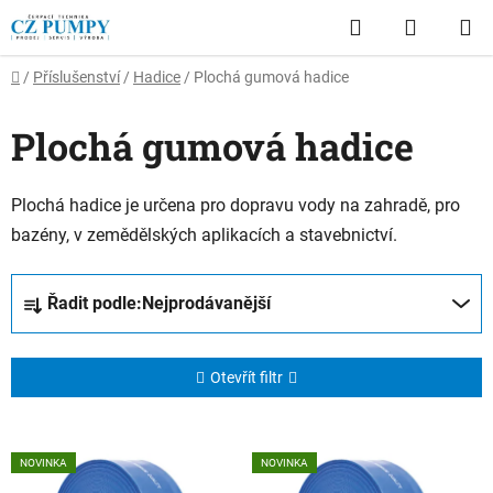
Přejít
Hledat
NÁKUP
na
obsah
KOŠÍK
Domů
/
Příslušenství
/
Hadice
/
Plochá gumová hadice
Plochá gumová hadice
Plochá hadice je určena pro dopravu vody na zahradě, pro
bazény, v zemědělských aplikacích a stavebnictví.
Ř
Řadit podle:
Nejprodávanější
a
z
e
Otevřít filtr
n
í
V
p
NOVINKA
NOVINKA
ý
r