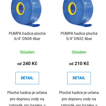
p
o
i
d
s
u
p
k
r
t
o
PUMPA hadice plochá
PUMPA hadice plochá
ů
6/4" DN38 4bar
5/4" DN32 4bar
d
u
k
Skladem
Skladem
t
240 Kč
210 Kč
od
od
ů
DETAIL
DETAIL
Plochá hadice je určena
Plochá hadice je určena
pro dopravu vody na
pro dopravu vody na
zahradě, pro bazény, v
zahradě, pro bazény, v