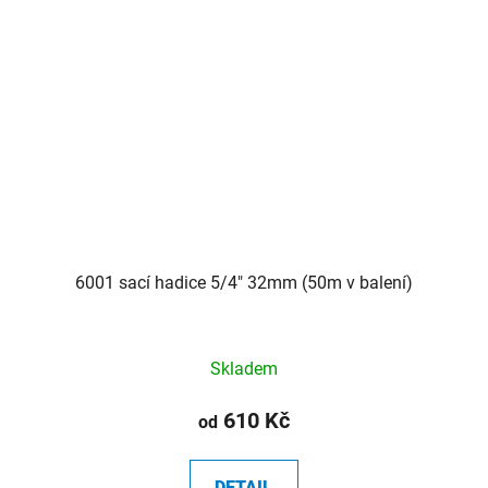
6001 sací hadice 5/4" 32mm (50m v balení)
Skladem
610 Kč
od
DETAIL