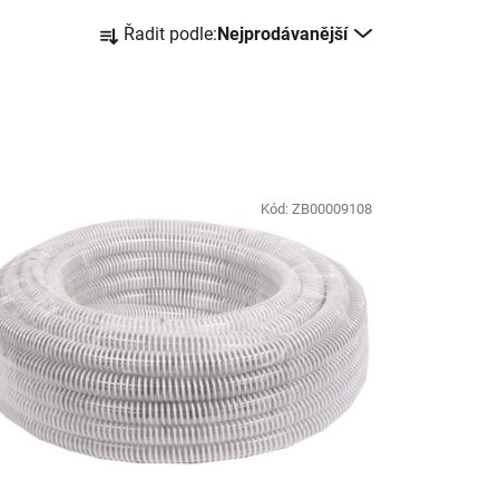
Ř
Řadit podle:
Nejprodávanější
a
z
e
n
í
p
Kód:
ZB00009108
r
o
d
u
k
t
ů