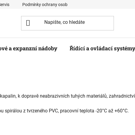
Servis
Podmínky ochrany osobních údajů
Kontaktní formulá
ové a expanzní nádoby
Řídící a ovládací systém
t kapalin, k dopravě neabrazivních tuhých materiálů, zahradnict
ou spirálou z tvrzeného PVC, pracovní teplota -20°C až +60°C.