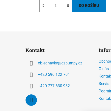
DO KOŠÍKU
Z
á
Kontakt
Info
p
a
Obchod
objednavky
@
czpumpy.cz
t
O nás
í
+420 596 122 701
Kontak
Servis
+420 777 630 982
Podmín
Kontak