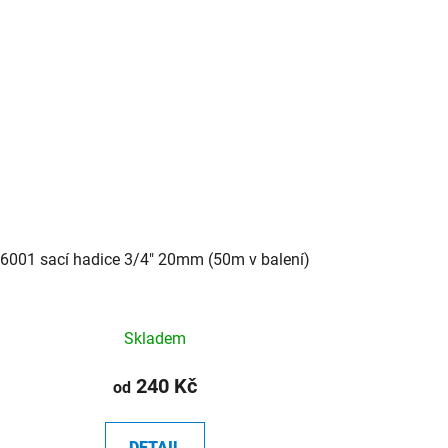
6001 sací hadice 3/4" 20mm (50m v balení)
Skladem
240 Kč
od
DETAIL