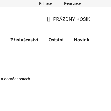
Přihlášení
Registrace
ř
PRÁZDNÝ KOŠÍK
NÁKUPNÍ
KOŠÍK
y
Příslušenství
Ostatní
Novinky
Zna
ví a domácnostech.