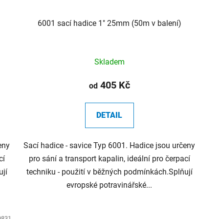
6001 sací hadice 1" 25mm (50m v balení)
Skladem
405 Kč
od
DETAIL
eny
Sací hadice - savice Typ 6001. Hadice jsou určeny
cí
pro sání a transport kapalin, ideální pro čerpací
ují
techniku - použití v běžných podmínkách.Splňují
evropské potravinářské...
9831