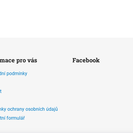
O
v
l
á
d
rmace pro vás
Facebook
a
c
ní podmínky
í
p
r
t
v
k
y
ky ochrany osobních údajů
v
tní formulář
ý
p