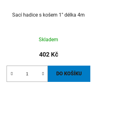
Sací hadice s košem 1" délka 4m
Skladem
402 Kč
DO KOŠÍKU