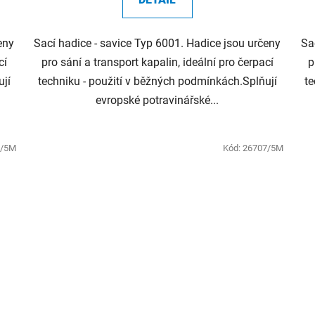
eny
Sací hadice - savice Typ 6001. Hadice jsou určeny
Sa
cí
pro sání a transport kapalin, ideální pro čerpací
p
ují
techniku - použití v běžných podmínkách.Splňují
te
evropské potravinářské...
0/5M
Kód:
26707/5M