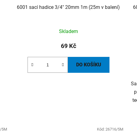
v
6001 sací hadice 3/4" 20mm 1m (25m v balení)
6
Skladem
69 Kč
DO KOŠÍKU
Sa
p
te
9/5M
Kód:
26716/5M