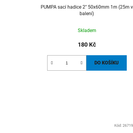
t
PUMPA sací hadice 2" 50x60mm 1m (25m 
ů
balení)
Skladem
180 Kč
DO KOŠÍKU
Kód:
2671