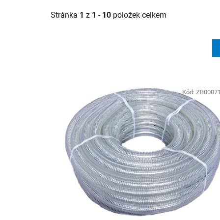
Stránka
1
z
1
-
10
položek celkem
V
ý
Kód:
ZB0007
p
i
s
p
r
o
d
u
k