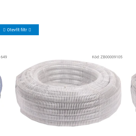
Otevřít filtr
1649
Kód:
ZB00009105