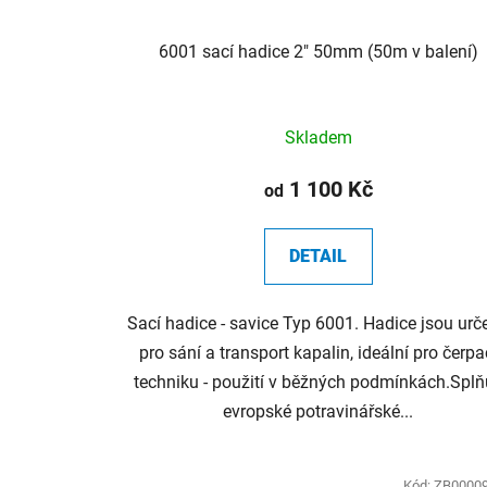
6001 sací hadice 2" 50mm (50m v balení)
Skladem
1 100 Kč
od
DETAIL
Sací hadice - savice Typ 6001. Hadice jsou urč
pro sání a transport kapalin, ideální pro čerpa
techniku - použití v běžných podmínkách.Splň
evropské potravinářské...
Kód:
ZB0000