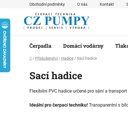
Přejít
Obchodní podmínky
O nás
Kontakt
na
obsah
Čerpadla
Domácí vodárny
Tlak
Domů
/
Příslušenství
/
Hadice
/
Sací hadice
Sací hadice
Flexibilní PVC hadice určené pro sání a transpor
Ideální pro čerpací techniku!
Transparentní s bíl