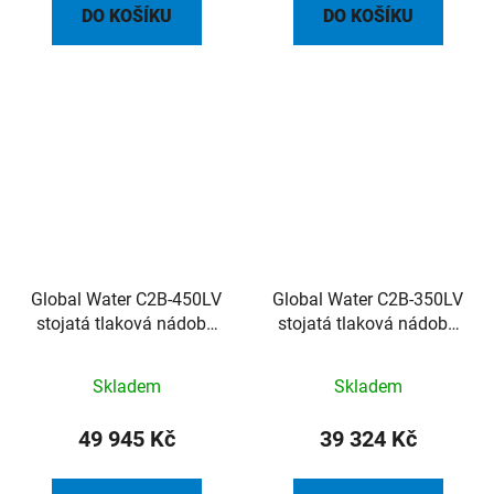
DO KOŠÍKU
DO KOŠÍKU
Global Water C2B-450LV
Global Water C2B-350LV
stojatá tlaková nádoba
stojatá tlaková nádoba
450l 8.6bar 1 1/4” 49°C
350l 8.6bar 1 1/4” 49°C
Skladem
Skladem
49 945 Kč
39 324 Kč