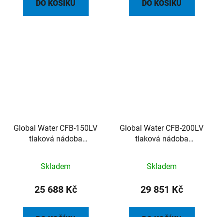
DO KOŠÍKU
DO KOŠÍKU
Global Water CFB-150LV
Global Water CFB-200LV
tlaková nádoba
tlaková nádoba
FlowThru kompozit 150l
FlowThru kompozit 200l
8,6bar
8,6bar
Skladem
Skladem
25 688 Kč
29 851 Kč