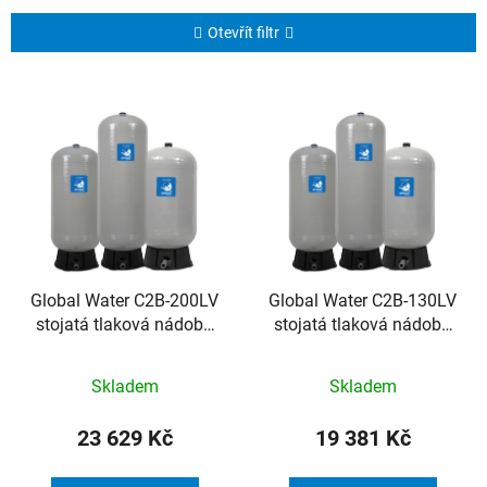
z
e
Otevřít filtr
n
í
V
p
ý
r
p
o
i
d
s
u
p
k
r
t
o
Global Water C2B-200LV
Global Water C2B-130LV
ů
stojatá tlaková nádoba
stojatá tlaková nádoba
d
200l 8.6bar 1 1/4” 49°C
130l 8.6bar 1" 49°C
u
k
Skladem
Skladem
t
23 629 Kč
19 381 Kč
ů