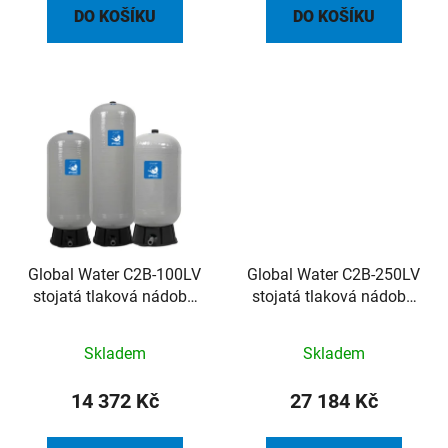
DO KOŠÍKU
DO KOŠÍKU
Global Water C2B-100LV
Global Water C2B-250LV
stojatá tlaková nádoba
stojatá tlaková nádoba
100l 8.6bar 1" 49°C
250l 8.6bar 1 1/4” 49°C
Skladem
Skladem
14 372 Kč
27 184 Kč