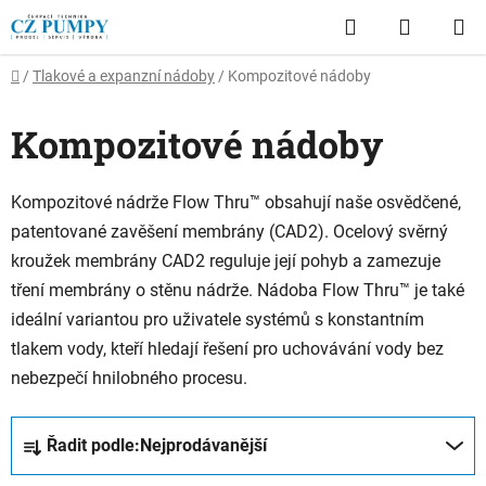
Přejít
Hledat
NÁKUP
na
obsah
KOŠÍK
Domů
/
Tlakové a expanzní nádoby
/
Kompozitové nádoby
Kompozitové nádoby
Kompozitové nádrže Flow Thru™ obsahují naše osvědčené,
patentované zavěšení membrány (CAD2). Ocelový svěrný
kroužek membrány CAD2 reguluje její pohyb a zamezuje
tření membrány o stěnu nádrže. Nádoba Flow Thru™ je také
ideální variantou pro uživatele systémů s konstantním
tlakem vody, kteří hledají řešení pro uchovávání vody bez
nebezpečí hnilobného procesu.
Ř
Řadit podle:
Nejprodávanější
a