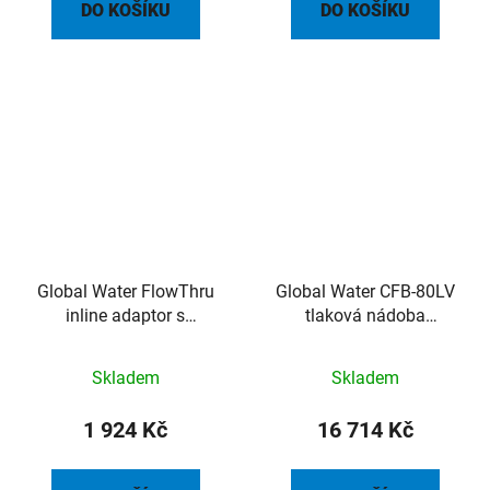
DO KOŠÍKU
DO KOŠÍKU
Global Water FlowThru
Global Water CFB-80LV
inline adaptor s
tlaková nádoba
vypouštěním a
FlowThru kompozit 80l
uzavíráním 1“ BSP
8,6bar
Skladem
Skladem
10bar.
1 924 Kč
16 714 Kč