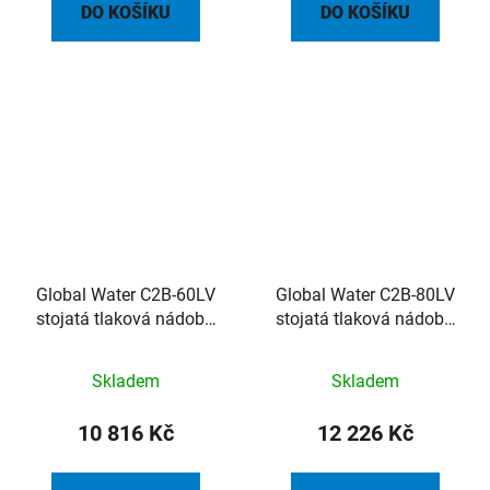
DO KOŠÍKU
DO KOŠÍKU
Global Water C2B-60LV
Global Water C2B-80LV
stojatá tlaková nádoba
stojatá tlaková nádoba
60l 8.6bar 1" 49°C
80l 8.6bar 1" 49°C
Skladem
Skladem
10 816 Kč
12 226 Kč