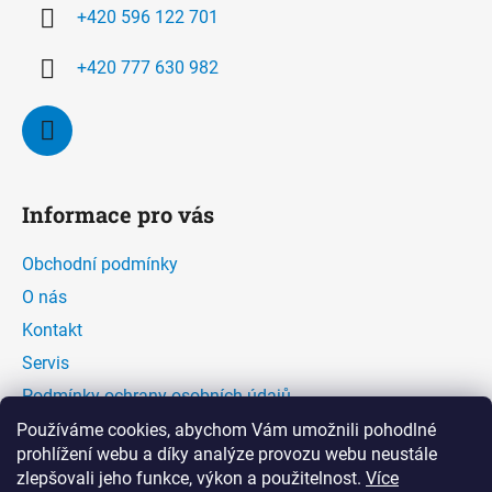
í
y
+420 596 122 701
v
ý
+420 777 630 982
p
i
s
u
Informace pro vás
Obchodní podmínky
O nás
Kontakt
Servis
Podmínky ochrany osobních údajů
Kontaktní formulář
Používáme cookies, abychom Vám umožnili pohodlné
prohlížení webu a díky analýze provozu webu neustále
zlepšovali jeho funkce, výkon a použitelnost.
Více