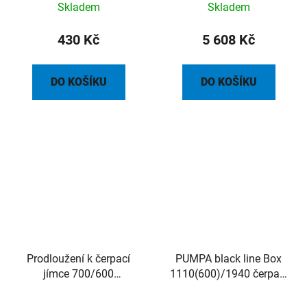
Skladem
Skladem
430 Kč
5 608 Kč
DO KOŠÍKU
DO KOŠÍKU
Prodloužení k čerpací
PUMPA black line Box
jímce 700/600
1110(600)/1940 čerpací
H=0,525m (pro verze
jímka s poklopem, bez
jímek 1VP, 1VE, 1SE)
vystrojení, centrický