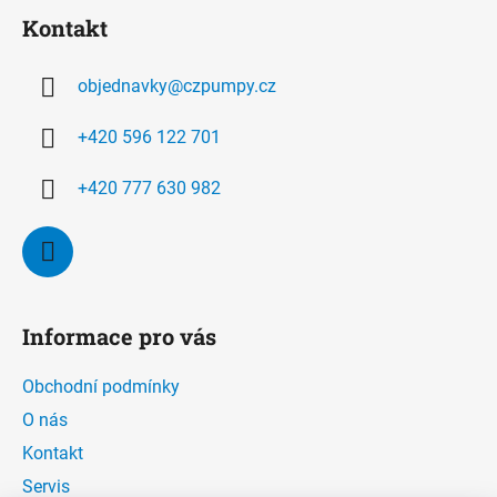
á
í
í
Kontakt
p
p
r
a
v
objednavky
@
czpumpy.cz
t
k
í
y
+420 596 122 701
v
ý
+420 777 630 982
p
i
s
u
Informace pro vás
Obchodní podmínky
O nás
Kontakt
Servis