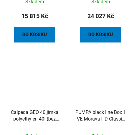
Skladem
Skladem
vystrojení
vystrojení, do spodní
vody
15 815 Kč
24 027 Kč
DO KOŠÍKU
DO KOŠÍKU
Calpeda GEO 40 jímka
PUMPA black line Box 1
polyethylen 40l (bez
VE Morava HD Classic
příslušenství)
čerpací jímka DN40
včetně šachty