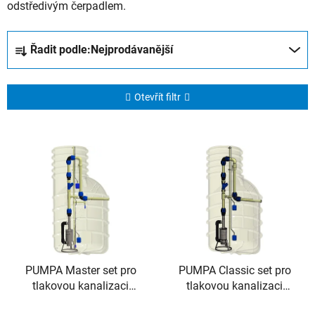
odstředivým čerpadlem.
Ř
Řadit podle:
Nejprodávanější
a
z
e
Otevřít filtr
n
í
V
p
ý
r
p
o
i
d
s
u
p
k
r
t
o
PUMPA Master set pro
PUMPA Classic set pro
ů
tlakovou kanalizaci
tlakovou kanalizaci
d
DN40 včetně čerpadla
DN40 včetně čerpadla
u