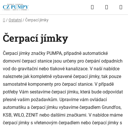
Přejít
Hledat
NÁKUP
na
obsah
KOŠÍK
Domů
/
Ostatní
/
Čerpací jímky
Čerpací jímky
Čerpací jímky značky PUMPA, případně automatické
domovní čerpací stanice jsou určeny pro čerpání odpadních
vod do gravitační nebo tlakové kanalizace. V naší nabídce
naleznete jak kompletně vybavené čerpací jímky, tak pouze
samostatné komponenty pro čerpací stanice. V případě
potřeby Vám sestavíme čerpací jímku, která bude odpovídat
přesně vašim požadavkům. Upravíme vám ovládací
automatiku a čerpací jímku vybavíme čerpadlem Grundfos,
KSB, WILO, ZENIT nebo dalšími značkami. V nabídce máme
čerpací jímky s vřetenovým čerpadlem nebo čerpací jímky s