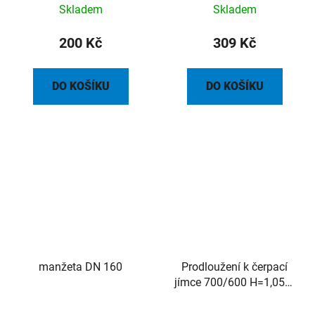
Skladem
Skladem
200 Kč
309 Kč
DO KOŠÍKU
DO KOŠÍKU
manžeta DN 160
Prodloužení k čerpací
jímce 700/600 H=1,05m
(pro verze jímek 1VP,
1VE, 1SE)