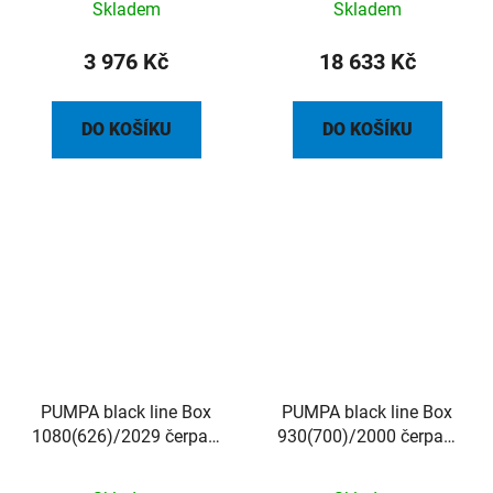
Skladem
Skladem
vstup, úprava pro
spouštěcí zařízení
3 976 Kč
18 633 Kč
DO KOŠÍKU
DO KOŠÍKU
PUMPA black line Box
PUMPA black line Box
1080(626)/2029 čerpací
930(700)/2000 čerpací
jímka s poklopem s
jímka s poklopem s
nosností 200kg, bez
nosností 200kg, bez