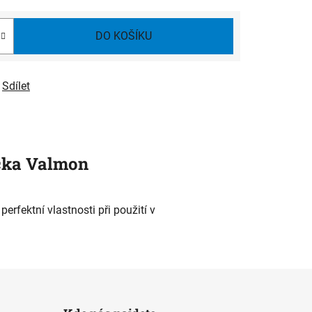
DO KOŠÍKU
Sdílet
čka
Valmon
erfektní vlastnosti při použití v