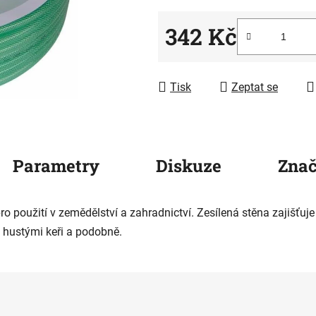
z
5
342 Kč
hvězdiček.
Měrná cena:
Tisk
Zeptat se
Parametry
Diskuze
Zna
ro použití v zemědělství a zahradnictví. Zesílená stěna zajišťuje p
 hustými keři a podobně.