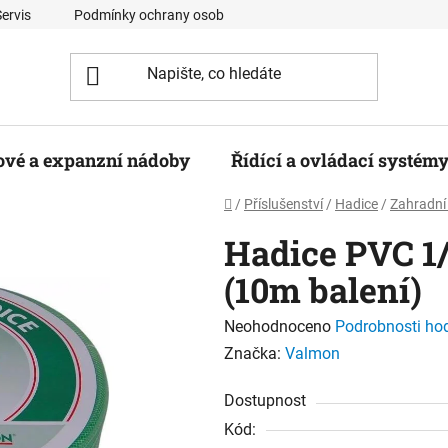
Servis
Podmínky ochrany osobních údajů
Kontaktní formulá
ové a expanzní nádoby
Řídící a ovládací systém
Domů
/
Příslušenství
/
Hadice
/
Zahradní
Hadice PVC 1/
(10m balení)
Průměrné
Neohodnoceno
Podrobnosti ho
hodnocení
Značka:
Valmon
produktu
Dostupnost
je
Kód:
0,0