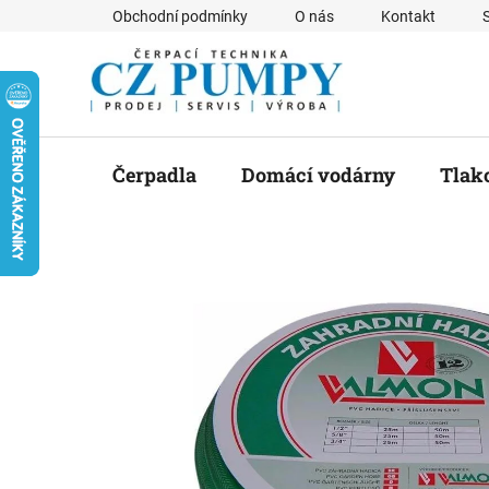
Přejít
Obchodní podmínky
O nás
Kontakt
na
obsah
Čerpadla
Domácí vodárny
Tlak