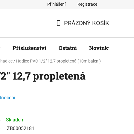
Přihlášení
Registrace
ř
PRÁZDNÝ KOŠÍK
NÁKUPNÍ
KOŠÍK
y
Příslušenství
Ostatní
Novinky
Zna
 hadice
/
Hadice PVC 1/2" 12,7 propletená (10m balení)
2" 12,7 propletená
dnocení
Skladem
ZB00052181