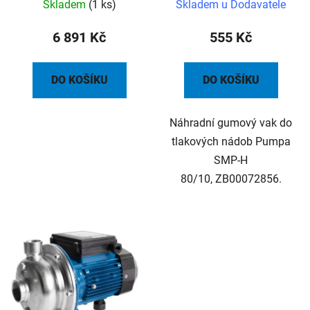
k
Skladem
(1 ks)
Skladem u Dodavatele
ů
skříňka, kabel 10m
t
6 891 Kč
555 Kč
ů
DO KOŠÍKU
DO KOŠÍKU
Náhradní gumový vak do
tlakových nádob Pumpa
SMP-H
80/10, ZB00072856.