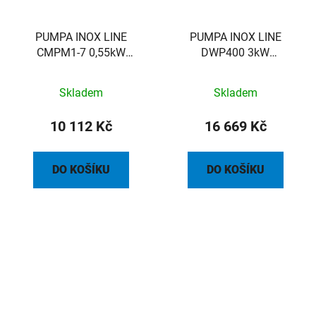
PUMPA INOX LINE
PUMPA INOX LINE
CMPM1-7 0,55kW
DWP400 3kW
230V/50Hz povrchové
400V/50Hz povrchové
čerpadlo
čerpadlo
Skladem
Skladem
10 112 Kč
16 669 Kč
DO KOŠÍKU
DO KOŠÍKU