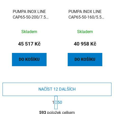
PUMPA INOX LINE
PUMPA INOX LINE
CAP65-50-200/7.5
CAP65-50-160/5.5
7,5kW 400/690V 50Hz
5,5kW 400/690V 50Hz
povrchové čerpadlo
povrchové čerpadlo
Skladem
Skladem
45 517 Kč
40 958 Kč
DO KOŠÍKU
DO KOŠÍKU
NAČÍST 12 DALŠÍCH
S
t
1
50
r
O
á
593
položek celkem
v