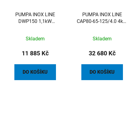
PUMPA INOX LINE
PUMPA INOX LINE
DWP150 1,1kW
CAP80-65-125/4.0 4kW
400V/50Hz povrchové
400/690V 50Hz
čerpadlo
povrchové čerpadlo
Skladem
Skladem
11 885 Kč
32 680 Kč
DO KOŠÍKU
DO KOŠÍKU