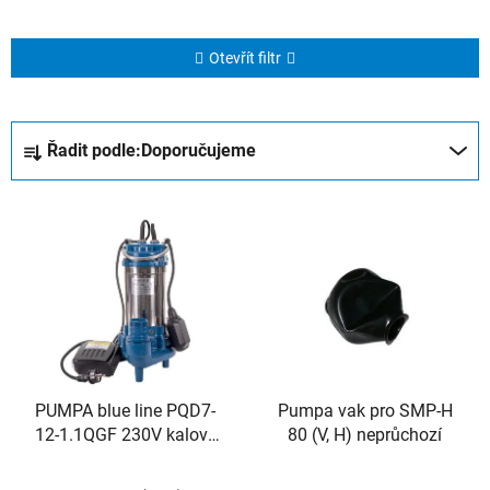
Otevřít filtr
Ř
Řadit podle:
Doporučujeme
a
z
V
e
ý
n
p
í
i
p
s
r
p
o
r
d
o
PUMPA blue line PQD7-
Pumpa vak pro SMP-H
u
12-1.1QGF 230V kalové
80 (V, H) neprůchozí
d
k
čerpadlo s řezákem, s
u
t
plovákem, ovládací