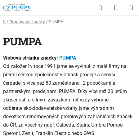
Přejít
Hledat
NÁKUP
na
obsah
KOŠÍK
Domů
/
Prodávané značky
/
PUMPA
PUMPA
Webová stránka značky:
PUMPA
Od založení v roce 1991 jsme se vyvinuli z malé firmy na
přední českou společnost v oblasti prodeje a servisu
čerpadel s více než 80 zaměstnanci, 2 pobočkami a
partnerskými prodejnami PUMPA. Díky více než 30 letům
zkušeností a silným závazkem mít vždy výborné
odběratelsko-dodavatelské vztahy jsme výhradním
dovozcem renomovaných prémiových zahraničních značek
do ČR, za všechny např. Calpeda, Stairs, Umbra Pompe,
Speroni, Zenit, Franklin Electric nebo GWS.