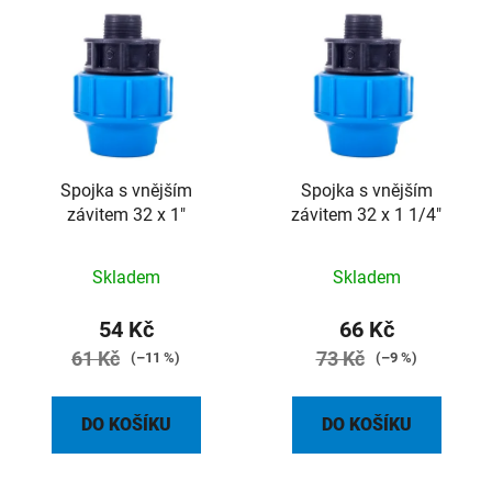
p
ý
r
p
o
i
d
s
u
p
k
r
t
o
Spojka s vnějším
Spojka s vnějším
ů
závitem 32 x 1"
závitem 32 x 1 1/4"
d
u
k
Skladem
Skladem
t
54 Kč
66 Kč
ů
61 Kč
73 Kč
(–11 %)
(–9 %)
DO KOŠÍKU
DO KOŠÍKU