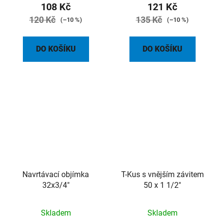
108 Kč
121 Kč
120 Kč
135 Kč
(–10 %)
(–10 %)
DO KOŠÍKU
DO KOŠÍKU
Navrtávací objímka
T-Kus s vnějším závitem
32x3/4"
50 x 1 1/2"
Skladem
Skladem