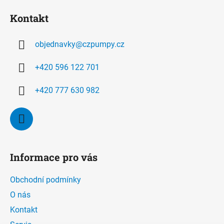
á
í
í
Kontakt
p
p
r
a
v
objednavky
@
czpumpy.cz
t
k
í
y
+420 596 122 701
v
ý
+420 777 630 982
p
i
s
u
Informace pro vás
Obchodní podmínky
O nás
Kontakt