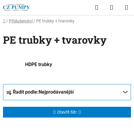
Přejít
Hledat
NÁKUP
na
obsah
KOŠÍK
Domů
/
Příslušenství
/
PE trubky + tvarovky
PE trubky + tvarovky
HDPE trubky
Ř
Řadit podle:
Nejprodávanější
a
z
e
Otevřít filtr
n
í
V