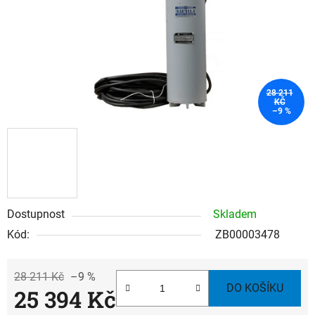
28 211
KČ
–9 %
Dostupnost
Skladem
Kód:
ZB00003478
28 211 Kč
–9 %
DO KOŠÍKU
25 394 Kč