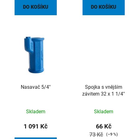
DO KOŠÍKU
DO KOŠÍKU
Nasavač 5/4"
Spojka s vnějším
závitem 32 x 1 1/4"
Skladem
Skladem
1 091 Kč
66 Kč
73 Kč
(–9 %)