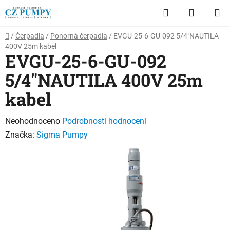
Přejít
Hledat
NÁKUP
na
obsah
KOŠÍK
Domů
/
Čerpadla
/
Ponorná čerpadla
/
EVGU-25-6-GU-092 5/4"NAUTILA
400V 25m kabel
EVGU-25-6-GU-092
5/4"NAUTILA 400V 25m
kabel
Průměrné
Neohodnoceno
Podrobnosti hodnocení
hodnocení
Značka:
Sigma Pumpy
produktu
je
0,0
z
5
hvězdiček.