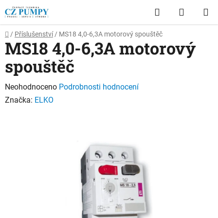
Přejít
Hledat
NÁKUP
na
obsah
KOŠÍK
Domů
/
Příslušenství
/
MS18 4,0-6,3A motorový spouštěč
MS18 4,0-6,3A motorový
spouštěč
Průměrné
Neohodnoceno
Podrobnosti hodnocení
hodnocení
Značka:
ELKO
produktu
je
0,0
z
5
hvězdiček.