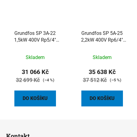
Grundfos SP 3A-22
Grundfos SP 5A-25
1,5kW 400V Rp5/4"
2,2kW 400V Rp6/4"
ponorné čerpadlo
ponorné čerpadlo
Skladem
Skladem
31 066 Kč
35 638 Kč
32 699 Kč
37 512 Kč
(–4 %)
(–5 %)
DO KOŠÍKU
DO KOŠÍKU
Z
á
Kontakt