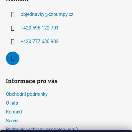
p
a
objednavky
@
czpumpy.cz
t
í
+420 596 122 701
+420 777 630 982
Informace pro vás
Obchodní podmínky
O nás
Kontakt
Servis
Podmínky ochrany osobních údajů