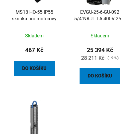
MS18 HO-55 IP55
EVGU-25-6-GU-092
skříňka pro motorový
5/4"NAUTILA 400V 25m
spouštěč MS18
kabel
Skladem
Skladem
467 Kč
25 394 Kč
28 211 Kč
(–9 %)
DO KOŠÍKU
DO KOŠÍKU