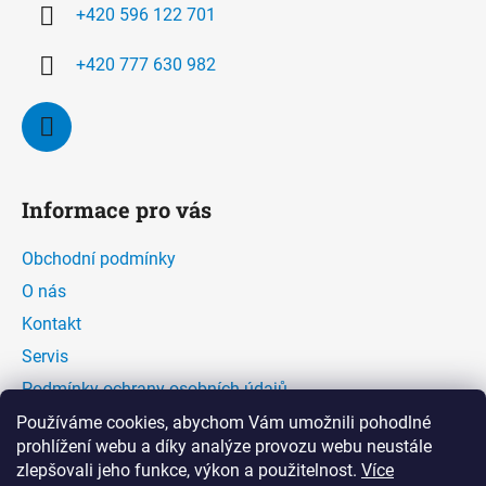
í
+420 596 122 701
+420 777 630 982
Informace pro vás
Obchodní podmínky
O nás
Kontakt
Servis
Podmínky ochrany osobních údajů
Kontaktní formulář
Používáme cookies, abychom Vám umožnili pohodlné
prohlížení webu a díky analýze provozu webu neustále
zlepšovali jeho funkce, výkon a použitelnost.
Více