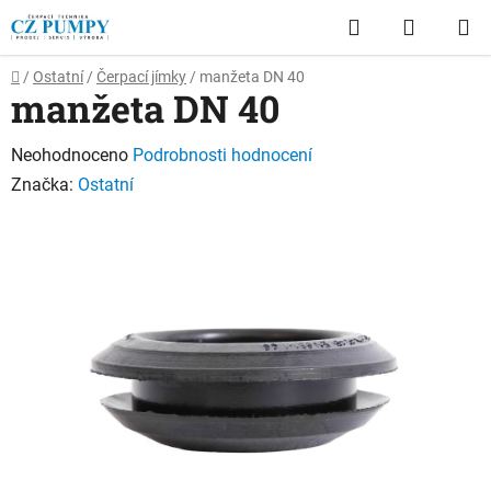
Přejít
Hledat
NÁKUP
na
obsah
KOŠÍK
Domů
/
Ostatní
/
Čerpací jímky
/
manžeta DN 40
manžeta DN 40
Průměrné
Neohodnoceno
Podrobnosti hodnocení
hodnocení
Značka:
Ostatní
produktu
je
0,0
z
5
hvězdiček.