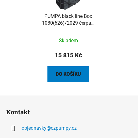
PUMPA black line Box
1080(626)/2029 čerpací
jímka s poklopem s
nosností 200kg, bez
Skladem
vystrojení
15 815 Kč
DO KOŠÍKU
Z
á
Kontakt
p
a
objednavky
@
czpumpy.cz
t