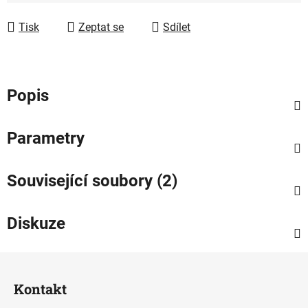
Měrná cena:
Tisk
Zeptat se
Sdílet
Popis
Parametry
Související soubory (2)
Diskuze
Z
á
Kontakt
p