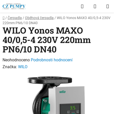
Přejít
Hledat
NÁKUP
na
obsah
KOŠÍK
Domů
/
Čerpadla
/
Oběhová čerpadla
/
WILO Yonos MAXO 40/0,5-4 230V
220mm PN6/10 DN40
WILO Yonos MAXO
40/0,5-4 230V 220mm
PN6/10 DN40
Průměrné
Neohodnoceno
Podrobnosti hodnocení
hodnocení
Značka:
WILO
produktu
je
0,0
z
5
hvězdiček.