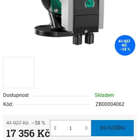
41 927
KČ
–58 %
Dostupnost
Skladem
Kód:
ZB00004062
41 927 Kč
–58 %
DO KOŠÍKU
17 356 Kč