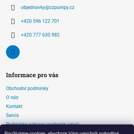
a
objednavky
@
czpumpy.cz
t
í
+420 596 122 701
+420 777 630 982
Informace pro vás
Obchodní podmínky
O nás
Kontakt
Servis
Podmínky ochrany osobních údajů
Kontaktní formulář
Používáme cookies, abychom Vám umožnili pohodlné