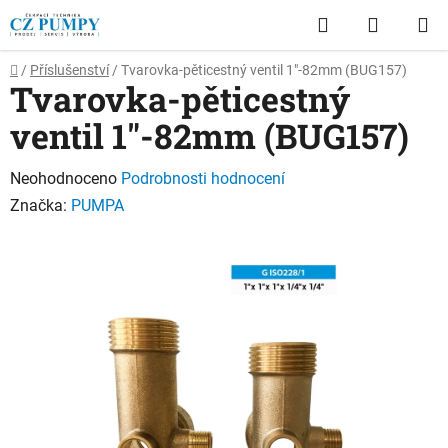
Přejít
Hledat
NÁKUP
na
obsah
KOŠÍK
Domů
/
Příslušenství
/
Tvarovka-pěticestný ventil 1"-82mm (BUG157)
Tvarovka-pěticestný
ventil 1"-82mm (BUG157)
Průměrné
Neohodnoceno
Podrobnosti hodnocení
hodnocení
Značka:
PUMPA
produktu
je
0,0
z
5
hvězdiček.