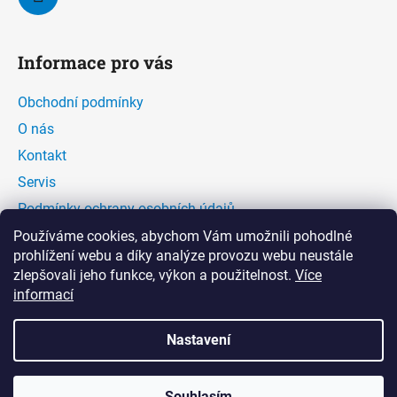
Informace pro vás
Obchodní podmínky
O nás
Kontakt
Servis
Podmínky ochrany osobních údajů
Kontaktní formulář
Používáme cookies, abychom Vám umožnili pohodlné
prohlížení webu a díky analýze provozu webu neustále
zlepšovali jeho funkce, výkon a použitelnost.
Více
Facebook
informací
Nastavení
Souhlasím