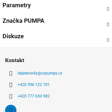
Parametry
Značka
PUMPA
Diskuze
Z
á
Kontakt
p
a
objednavky
@
czpumpy.cz
t
í
+420 596 122 701
+420 777 630 982