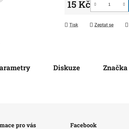
5
15 Kč
hvězdiček.
Měrná cena:
Tisk
Zeptat se
arametry
Diskuze
Značka
rmace pro vás
Facebook