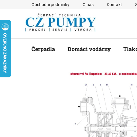
Přejít
Obchodní podmínky
O nás
Kontakt
na
obsah
Čerpadla
Domácí vodárny
Tlak