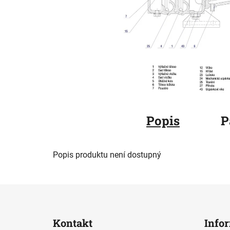
Popis
P
Popis produktu není dostupný
Z
á
Kontakt
Info
p