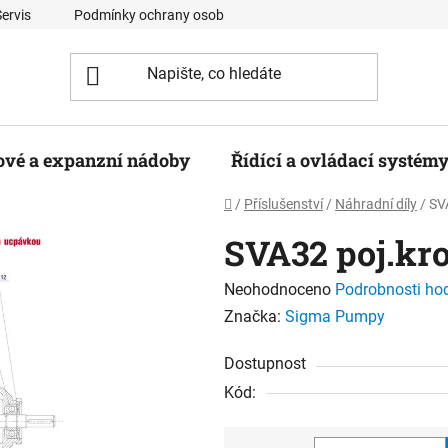
Servis
Podmínky ochrany osobních údajů
Kontaktní formulá
ové a expanzní nádoby
Řídící a ovládací systém
Domů
/
Příslušenství
/
Náhradní díly
/
SV
SVA32 poj.kr
Průměrné
Neohodnoceno
Podrobnosti ho
hodnocení
Značka:
Sigma Pumpy
produktu
Dostupnost
je
Kód:
0,0
z