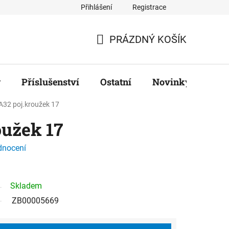
Přihlášení
Registrace
ř
PRÁZDNÝ KOŠÍK
NÁKUPNÍ
KOŠÍK
y
Příslušenství
Ostatní
Novinky
Zna
A32 poj.kroužek 17
oužek 17
dnocení
Skladem
ZB00005669