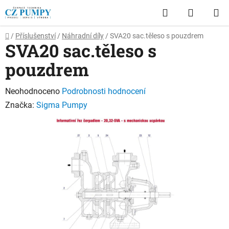
Přejít
Hledat
NÁKUP
na
obsah
KOŠÍK
Domů
/
Příslušenství
/
Náhradní díly
/
SVA20 sac.těleso s pouzdrem
SVA20 sac.těleso s
pouzdrem
Průměrné
Neohodnoceno
Podrobnosti hodnocení
hodnocení
Značka:
Sigma Pumpy
produktu
je
0,0
z
5
hvězdiček.