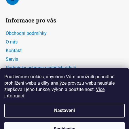
Informace pro vás
Obchodní podmínky
O nás
Kontakt
Servis
Podmínky ochrany osobních údajů
Kontaktní formulář
Používáme cookies, abychom Vám umožnili pohodlné
prohlížení webu a díky analýze provozu webu neustále
zlepšovali jeho funkce, výkon a použitelnost.
Více
Facebook
informací
Nastavení
Souhlasím