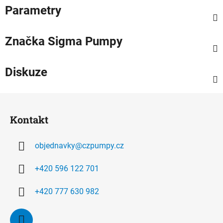
Parametry
Značka
Sigma Pumpy
Diskuze
Z
á
Kontakt
p
a
objednavky
@
czpumpy.cz
t
í
+420 596 122 701
+420 777 630 982