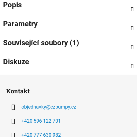
Popis
Parametry
Související soubory (1)
Diskuze
Z
á
Kontakt
p
a
objednavky
@
czpumpy.cz
t
í
+420 596 122 701
+420 777 630 982