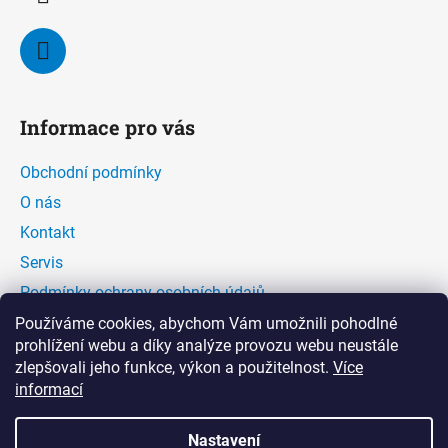
Informace pro vás
Obchodní podmínky
O nás
Kontakt
Servis
Podmínky ochrany osobních údajů
Kontaktní formulář
Používáme cookies, abychom Vám umožnili pohodlné
prohlížení webu a díky analýze provozu webu neustále
zlepšovali jeho funkce, výkon a použitelnost.
Více
Facebook
informací
Nastavení