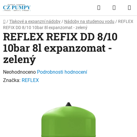
Přejít
Hledat
NÁKUP
na
obsah
KOŠÍK
Domů
/
Tlakové a expanzní nádoby
/
Nádoby na studenou vodu
/
REFLEX
REFIX DD 8/10 10bar 8l expanzomat - zelený
REFLEX REFIX DD 8/10
10bar 8l expanzomat -
zelený
Průměrné
Neohodnoceno
Podrobnosti hodnocení
hodnocení
Značka:
REFLEX
produktu
je
0,0
z
5
hvězdiček.