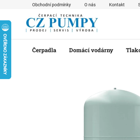
Přejít
Obchodní podmínky
O nás
Kontakt
na
obsah
Čerpadla
Domácí vodárny
Tlak