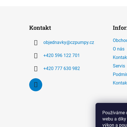
Z
á
Kontakt
Info
p
a
Obchod
objednavky
@
czpumpy.cz
t
O nás
í
+420 596 122 701
Kontak
Servis
+420 777 630 982
Podmín
Kontak
Používáme c
webu a díky
výkon a pou