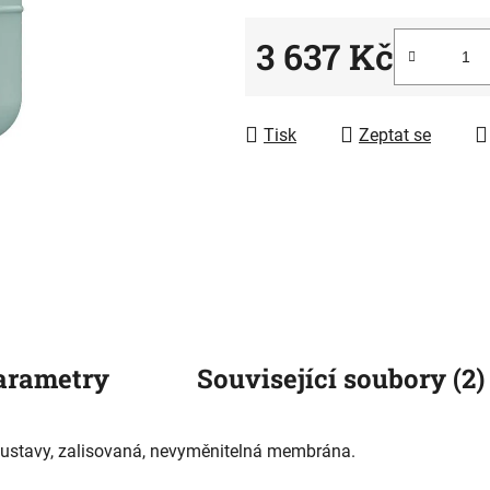
z
5
3 637 Kč
hvězdiček.
Měrná cena:
Tisk
Zeptat se
arametry
Související soubory (2)
oustavy, zalisovaná, nevyměnitelná membrána.