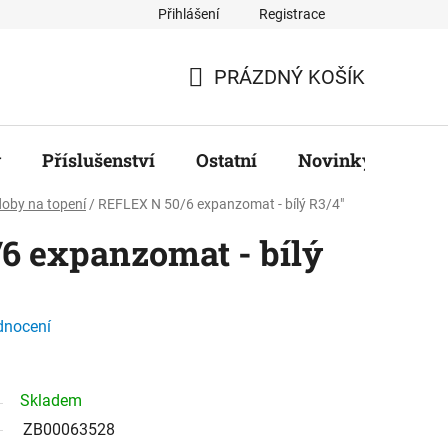
Přihlášení
Registrace
ř
PRÁZDNÝ KOŠÍK
NÁKUPNÍ
KOŠÍK
y
Příslušenství
Ostatní
Novinky
Zna
oby na topení
/
REFLEX N 50/6 expanzomat - bílý R3/4"
6 expanzomat - bílý
dnocení
Skladem
ZB00063528