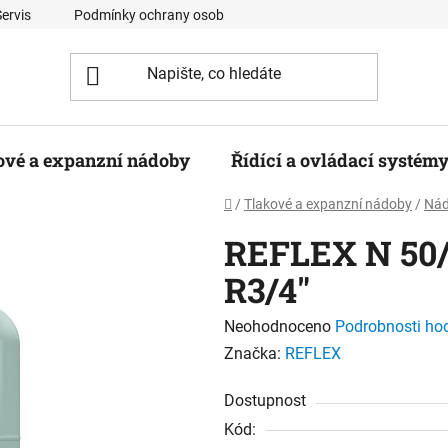
Servis
Podmínky ochrany osobních údajů
Kontaktní formulá
ové a expanzní nádoby
Řídící a ovládací systém
Domů
/
Tlakové a expanzní nádoby
/
Nád
REFLEX N 50/
R3/4"
Průměrné
Neohodnoceno
Podrobnosti ho
hodnocení
Značka:
REFLEX
produktu
Dostupnost
je
Kód:
0,0