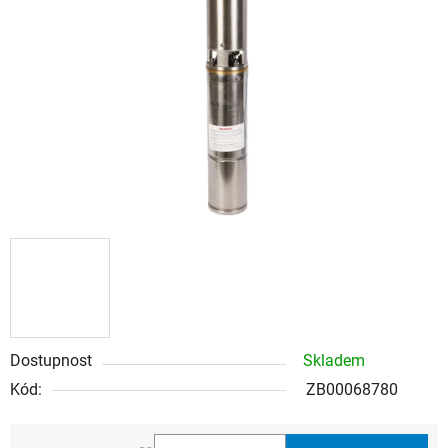
5
hvězdiček.
Dostupnost
Skladem
Kód:
ZB00068780