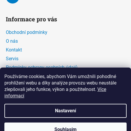
Informace pro vás
Obchodní podmínky
O nás
Kontakt
Servis
Podmínky ochrany osobních údajů
Kontaktní formulář
Používáme cookies, abychom Vám umožnili pohodlné
prohlížení webu a díky analýze provozu webu neustále
zlepšovali jeho funkce, výkon a použitelnost.
Více
Facebook
informací
Nastavení
Souhlasím
Vytvořil Shoptet