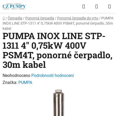
Přejít
Hledat
NÁKUP
na
obsah
KOŠÍK
Domů
/
Čerpadla
/
Ponorná čerpadla
/
Ponorná čerpadla do vrtu
/
PUMPA
INOX LINE STP-1311 4" 0,75kW 400V PSM4T, ponorné čerpadlo, 30m
kabel
PUMPA INOX LINE STP-
1311 4" 0,75kW 400V
PSM4T, ponorné čerpadlo,
30m kabel
Průměrné
Neohodnoceno
Podrobnosti hodnocení
hodnocení
Značka:
PUMPA
produktu
je
0,0
z