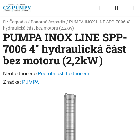
Přejít
Hledat
NÁKUP
na
obsah
KOŠÍK
Domů
/
Čerpadla
/
Ponorná čerpadla
/
PUMPA INOX LINE SPP-7006 4"
hydraulická část bez motoru (2,2kW)
PUMPA INOX LINE SPP-
7006 4" hydraulická část
bez motoru (2,2kW)
Průměrné
Neohodnoceno
Podrobnosti hodnocení
hodnocení
Značka:
PUMPA
produktu
je
0,0
z
5
hvězdiček.