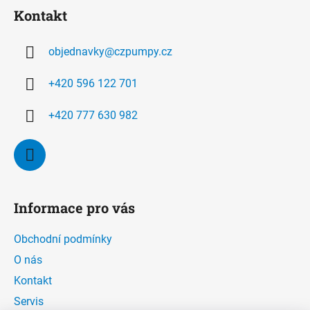
á
Kontakt
p
a
objednavky
@
czpumpy.cz
t
í
+420 596 122 701
+420 777 630 982
Informace pro vás
Obchodní podmínky
O nás
Kontakt
Servis