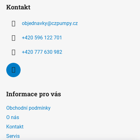
á
Kontakt
p
a
objednavky
@
czpumpy.cz
t
í
+420 596 122 701
+420 777 630 982
Informace pro vás
Obchodní podmínky
O nás
Kontakt
Servis