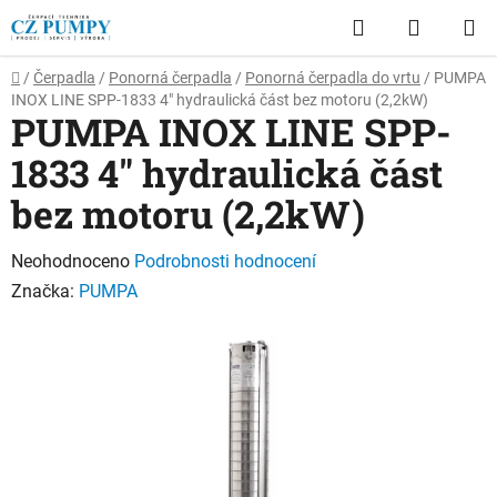
Přejít
Hledat
NÁKUP
na
obsah
KOŠÍK
Domů
/
Čerpadla
/
Ponorná čerpadla
/
Ponorná čerpadla do vrtu
/
PUMPA
INOX LINE SPP-1833 4" hydraulická část bez motoru (2,2kW)
PUMPA INOX LINE SPP-
1833 4" hydraulická část
bez motoru (2,2kW)
Průměrné
Neohodnoceno
Podrobnosti hodnocení
hodnocení
Značka:
PUMPA
produktu
je
0,0
z
5
hvězdiček.