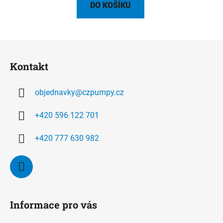
DO KOŠÍKU
Z
á
Kontakt
p
a
objednavky
@
czpumpy.cz
t
í
+420 596 122 701
+420 777 630 982
Informace pro vás