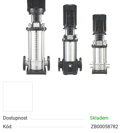
z
5
hvězdiček.
Dostupnost
Skladem
Kód:
ZB00058782