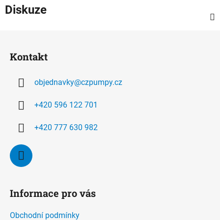
Diskuze
Z
á
Kontakt
p
a
objednavky
@
czpumpy.cz
t
í
+420 596 122 701
+420 777 630 982
Informace pro vás
Obchodní podmínky