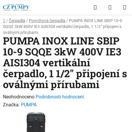
Přejít
Hledat
NÁKUP
na
obsah
KOŠÍK
Domů
/
Čerpadla
/
Povrchová čerpadla
/
PUMPA INOX LINE SBIP 10-9
SQQE 3kW 400V IE3 AISI304 vertikální čerpadlo, 1 1/2" připojení s
oválnými přírubami
PUMPA INOX LINE SBIP
10-9 SQQE 3kW 400V IE3
AISI304 vertikální
čerpadlo, 1 1/2" připojení s
oválnými přírubami
Průměrné
Neohodnoceno
Podrobnosti hodnocení
hodnocení
Značka:
PUMPA
produktu
je
0,0