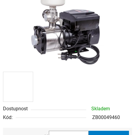
5
hvězdiček.
Dostupnost
Skladem
Kód:
ZB00049460