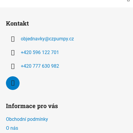
Z
á
Kontakt
p
a
objednavky
@
czpumpy.cz
t
í
+420 596 122 701
+420 777 630 982
Informace pro vás
Obchodní podmínky
O nás