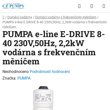
Přejít
Hledat
NÁKUP
na
obsah
KOŠÍK
Domů
/
Domácí vodárny
/
Domácí vodárny s frekvenčním měničem
/
PUMPA e-line E-DRIVE 8-40 230V,50Hz, 2,2kW vodárna s frekvenčním
měničem
PUMPA e-line E-DRIVE 8-
40 230V,50Hz, 2,2kW
vodárna s frekvenčním
měničem
Průměrné
Neohodnoceno
Podrobnosti hodnocení
hodnocení
Značka:
PUMPA
produktu
je
0,0
z