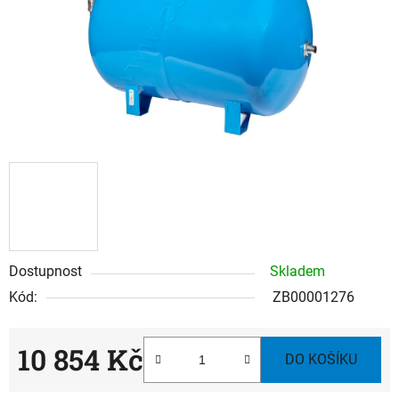
Dostupnost
Skladem
Kód:
ZB00001276
10 854 Kč
DO KOŠÍKU
Měrná cena: