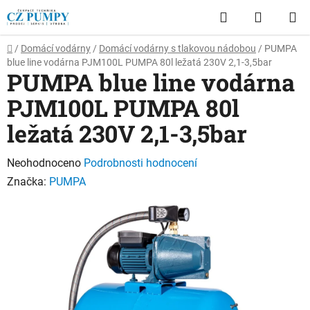
Přejít
Hledat
NÁKUP
na
obsah
KOŠÍK
Domů
/
Domácí vodárny
/
Domácí vodárny s tlakovou nádobou
/
PUMPA
blue line vodárna PJM100L PUMPA 80l ležatá 230V 2,1-3,5bar
PUMPA blue line vodárna
PJM100L PUMPA 80l
ležatá 230V 2,1-3,5bar
Průměrné
Neohodnoceno
Podrobnosti hodnocení
hodnocení
Značka:
PUMPA
produktu
je
0,0
z
5
hvězdiček.