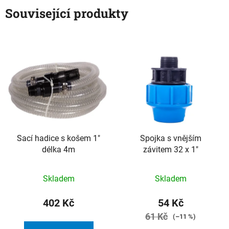
Související produkty
Sací hadice s košem 1"
Spojka s vnějším
délka 4m
závitem 32 x 1"
Skladem
Skladem
402 Kč
54 Kč
61 Kč
(–11 %)