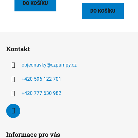
DO KOŠÍKU
DO KOŠÍKU
Z
á
Kontakt
p
a
objednavky
@
czpumpy.cz
t
í
+420 596 122 701
+420 777 630 982
Informace pro vás