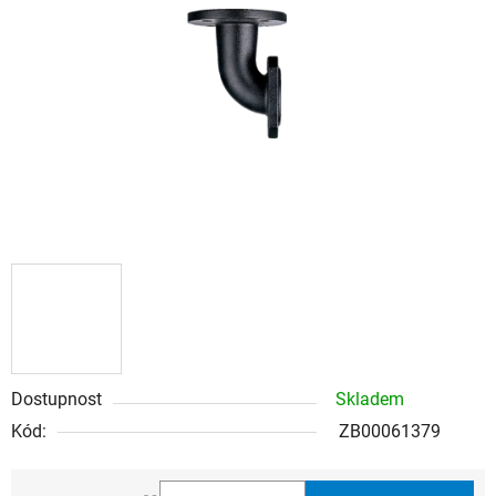
5
hvězdiček.
Dostupnost
Skladem
Kód:
ZB00061379