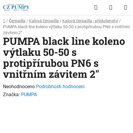
Přejít
Hledat
NÁKUP
na
obsah
KOŠÍK
Domů
/
Čerpadla
/
Kalová čerpadla
/
Kalová čerpadla - příslušenství
/
PUMPA black line koleno výtlaku 50-50 s protipřírubou PN6 s vnitřním
závitem 2"
PUMPA black line koleno
výtlaku 50-50 s
protipřírubou PN6 s
vnitřním závitem 2"
Průměrné
Neohodnoceno
Podrobnosti hodnocení
hodnocení
Značka:
PUMPA
produktu
je
0,0
z