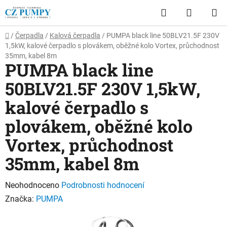
Přejít
Hledat
NÁKUP
na
obsah
KOŠÍK
Domů
/
Čerpadla
/
Kalová čerpadla
/
PUMPA black line 50BLV21.5F 230V
1,5kW, kalové čerpadlo s plovákem, oběžné kolo Vortex, průchodnost
35mm, kabel 8m
PUMPA black line
50BLV21.5F 230V 1,5kW,
kalové čerpadlo s
plovákem, oběžné kolo
Vortex, průchodnost
35mm, kabel 8m
Průměrné
Neohodnoceno
Podrobnosti hodnocení
hodnocení
Značka:
PUMPA
produktu
je