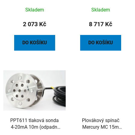
jedno čerpadlo IP55
Skladem
Skladem
2 073 Kč
8 717 Kč
DO KOŠÍKU
DO KOŠÍKU
PPT611 tlaková sonda
Plovákový spínač
4-20mA 10m (odpadní
Mercury MC 15m
voda)
standard kabel 3x1 PVC