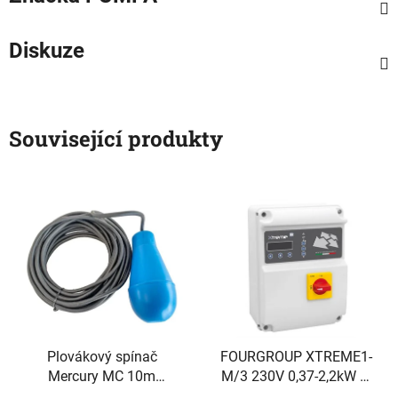
Diskuze
Související produkty
Plovákový spínač
FOURGROUP XTREME1-
Mercury MC 10m
M/3 230V 0,37-2,2kW 2-
standard kabel 3x1 PVC
16A spínací skříň pro