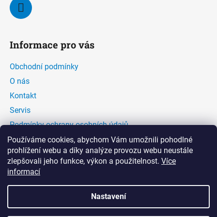
Informace pro vás
Obchodní podmínky
O nás
Kontakt
Servis
Podmínky ochrany osobních údajů
Kontaktní formulář
Používáme cookies, abychom Vám umožnili pohodlné
prohlížení webu a díky analýze provozu webu neustále
zlepšovali jeho funkce, výkon a použitelnost.
Více
Facebook
informací
Nastavení