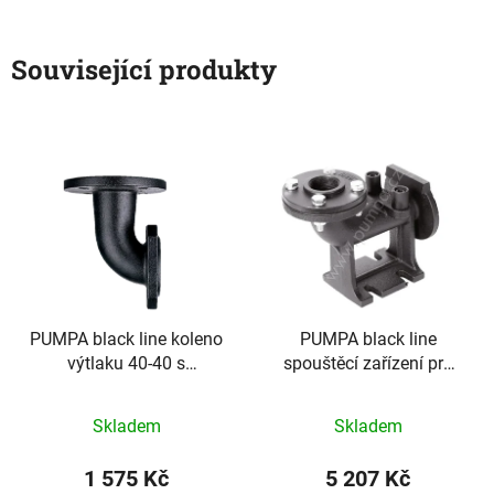
Související produkty
PUMPA black line koleno
PUMPA black line
výtlaku 40-40 s
spouštěcí zařízení pro
protipřírubou PN6 s
40BL - příruba PN6
vnitřním závitem 6/4"
Skladem
Skladem
1 575 Kč
5 207 Kč