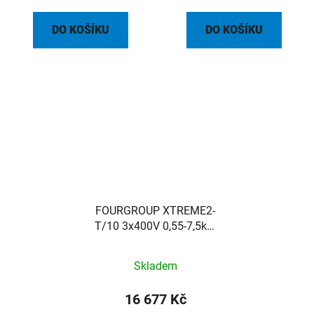
DO KOŠÍKU
DO KOŠÍKU
FOURGROUP XTREME2-
T/10 3x400V 0,55-7,5kW
2-15A spínací skříň pro
dvě čerpadla IP55
Skladem
16 677 Kč