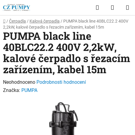
Přejít
Hledat
NÁKUP
na
obsah
KOŠÍK
Domů
/
Čerpadla
/
Kalová čerpadla
/
PUMPA black line 40BLC22.2 400V
2,2kW, kalové čerpadlo s řezacím zařízením, kabel 15m
PUMPA black line
40BLC22.2 400V 2,2kW,
kalové čerpadlo s řezacím
zařízením, kabel 15m
Průměrné
Neohodnoceno
Podrobnosti hodnocení
hodnocení
Značka:
PUMPA
produktu
je
0,0
z
5