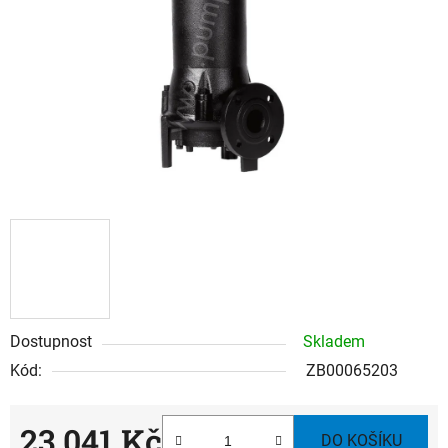
hvězdiček.
Dostupnost
Skladem
Kód:
ZB00065203
23 041 Kč
DO KOŠÍKU