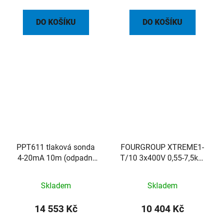
DO KOŠÍKU
DO KOŠÍKU
PPT611 tlaková sonda
FOURGROUP XTREME1-
4-20mA 10m (odpadní
T/10 3x400V 0,55-7,5kW
voda)
2-15A spínací skříň pro
jedno čerpadlo IP55
Skladem
Skladem
14 553 Kč
10 404 Kč