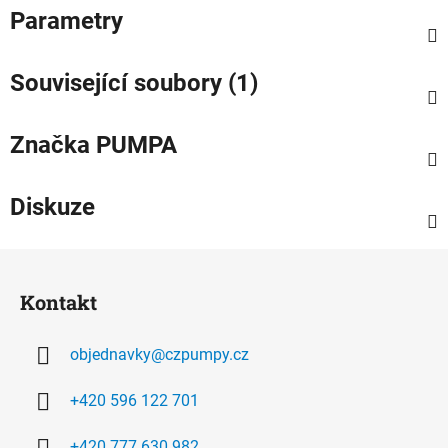
Parametry
Související soubory (1)
Značka
PUMPA
Diskuze
Z
á
Kontakt
p
a
objednavky
@
czpumpy.cz
t
í
+420 596 122 701
+420 777 630 982