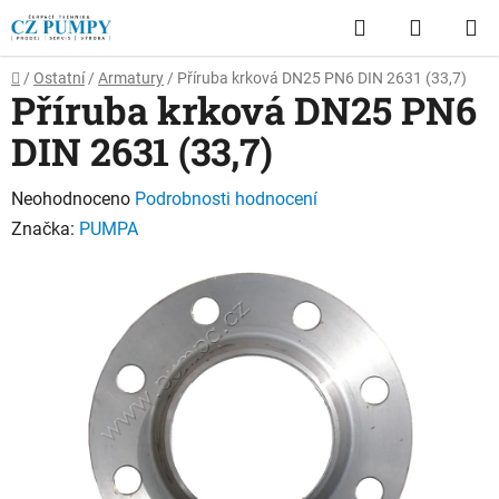
Přejít
Hledat
NÁKUP
na
obsah
KOŠÍK
Domů
/
Ostatní
/
Armatury
/
Příruba krková DN25 PN6 DIN 2631 (33,7)
Příruba krková DN25 PN6
DIN 2631 (33,7)
Průměrné
Neohodnoceno
Podrobnosti hodnocení
hodnocení
Značka:
PUMPA
produktu
je
0,0
z
5
hvězdiček.