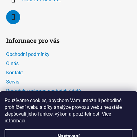
Informace pro vás
Obchodní podmínky
O nás
Kontakt
Servis
Podmínky ochrany osobních údajů
Kontaktní formulář
Používáme cookies, abychom Vám umožnili pohodlné
prohlížení webu a díky analýze provozu webu neustále
zlepšovali jeho funkce, výkon a použitelnost.
Více
Facebook
informací
Nastavení