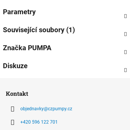
Parametry
Související soubory (1)
Značka
PUMPA
Diskuze
Z
á
Kontakt
p
a
objednavky
@
czpumpy.cz
t
í
+420 596 122 701