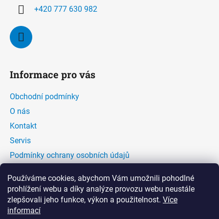
+420 777 630 982
Informace pro vás
Obchodní podmínky
O nás
Kontakt
Servis
Podmínky ochrany osobních údajů
Kontaktní formulář
Používáme cookies, abychom Vám umožnili pohodlné
prohlížení webu a díky analýze provozu webu neustále
zlepšovali jeho funkce, výkon a použitelnost.
Více
Facebook
informací