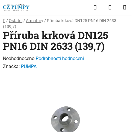
Přejít
Hledat
NÁKUP
na
obsah
KOŠÍK
Domů
/
Ostatní
/
Armatury
/
Příruba krková DN125 PN16 DIN 2633
(139,7)
Příruba krková DN125
PN16 DIN 2633 (139,7)
Průměrné
Neohodnoceno
Podrobnosti hodnocení
hodnocení
Značka:
PUMPA
produktu
je
0,0
z
5
hvězdiček.