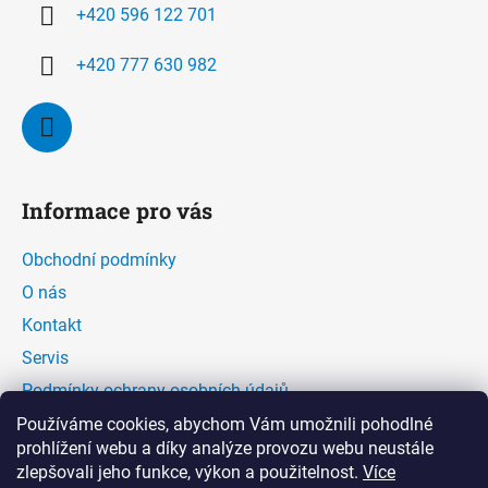
í
+420 596 122 701
+420 777 630 982
Informace pro vás
Obchodní podmínky
O nás
Kontakt
Servis
Podmínky ochrany osobních údajů
Kontaktní formulář
Používáme cookies, abychom Vám umožnili pohodlné
prohlížení webu a díky analýze provozu webu neustále
zlepšovali jeho funkce, výkon a použitelnost.
Více