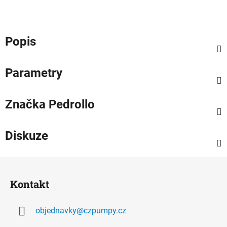
Popis
Parametry
Značka
Pedrollo
Diskuze
Z
á
Kontakt
p
a
objednavky
@
czpumpy.cz
t