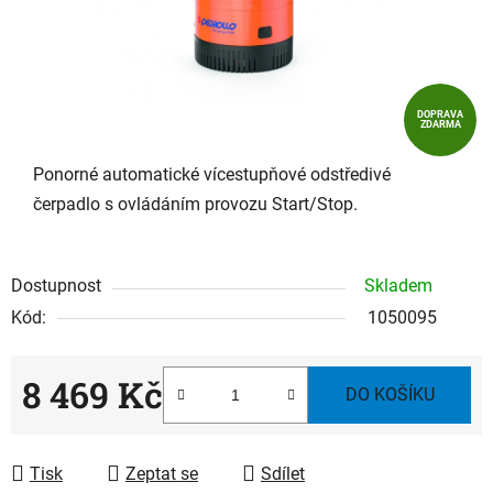
DOPRAVA
ZDARMA
Ponorné automatické vícestupňové odstředivé
čerpadlo s ovládáním provozu Start/Stop.
Dostupnost
Skladem
Kód:
1050095
8 469 Kč
DO KOŠÍKU
Měrná cena:
Tisk
Zeptat se
Sdílet