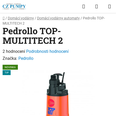
Přejít
Hledat
NÁKUP
na
obsah
KOŠÍK
Domů
/
Domácí vodárny
/
Domácí vodárny automaty
/
Pedrollo TOP-
MULTITECH 2
Pedrollo TOP-
MULTITECH 2
Průměrné
2 hodnocení
Podrobnosti hodnocení
hodnocení
Značka:
Pedrollo
produktu
NOVINKA
je
TIP
4,0
z
5
hvězdiček.