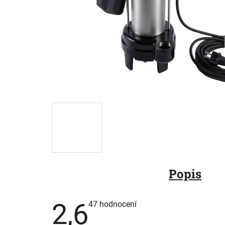
Popis
2,6
Průměrné
47 hodnocení
hodnocení
produktu