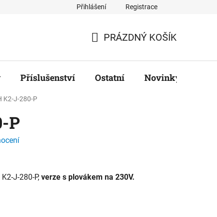
Přihlášení
Registrace
ř
PRÁZDNÝ KOŠÍK
NÁKUPNÍ
KOŠÍK
y
Příslušenství
Ostatní
Novinky
Zna
 K2-J-280-P
0-P
nocení
o K2-J-280-P,
verze s plovákem na 230V.