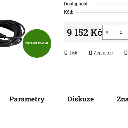
5
Dostupnost
hvězdiček.
Kód:
9 152 Kč
Měrná cena:
DOPRAVA ZDARMA
Tisk
Zeptat se
Parametry
Diskuze
Zn