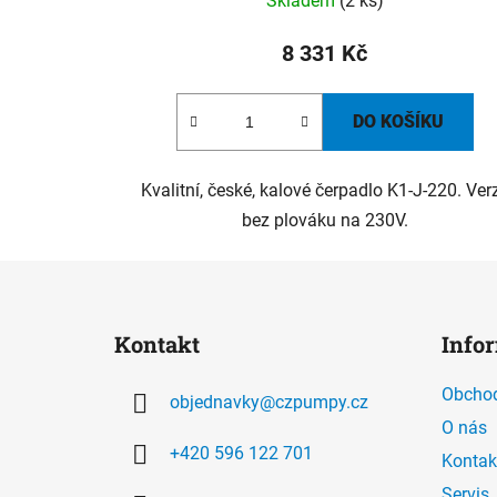
Skladem
(2 ks)
8 331 Kč
DO KOŠÍKU
Kvalitní, české, kalové čerpadlo K1-J-220. Ver
bez plováku na 230V.
Z
á
Kontakt
Info
p
a
Obchod
objednavky
@
czpumpy.cz
t
O nás
í
+420 596 122 701
Kontak
Servis