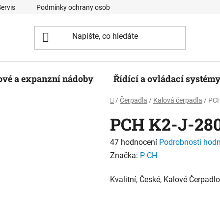
Servis
Podmínky ochrany osobních údajů
Kontaktní formulá
ové a expanzní nádoby
Řídící a ovládací systém
Domů
/
Čerpadla
/
Kalová čerpadla
/
PCH
PCH K2-J-28
Průměrné
47 hodnocení
Podrobnosti hod
hodnocení
Značka:
P-CH
produktu
Kvalitní, České, Kalové Čerpadl
je
2,6
z