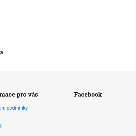
ze
rmace pro vás
Facebook
ní podmínky
t