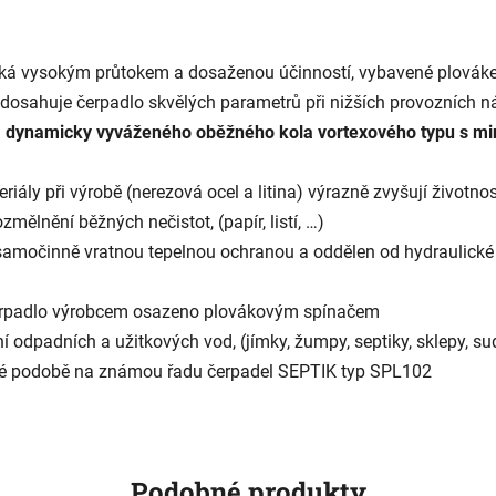
iká vysokým průtokem a dosaženou účinností, vybavené plová
osahuje čerpadlo skvělých parametrů při nižších provozních n
 dynamicky vyváženého oběžného kola vortexového typu s mini
iály při výrobě (nerezová ocel a litina) výrazně zvyšují životno
mělnění běžných nečistot, (papír, listí, …)
en samočinně vratnou tepelnou ochranou a oddělen od hydraulick
čerpadlo výrobcem osazeno plovákovým spínačem
ní odpadních a užitkových vod, (jímky, žumpy,
septiky,
sklepy, su
né podobě na známou řadu čerpadel SEPTIK typ SPL102
Podobné produkty