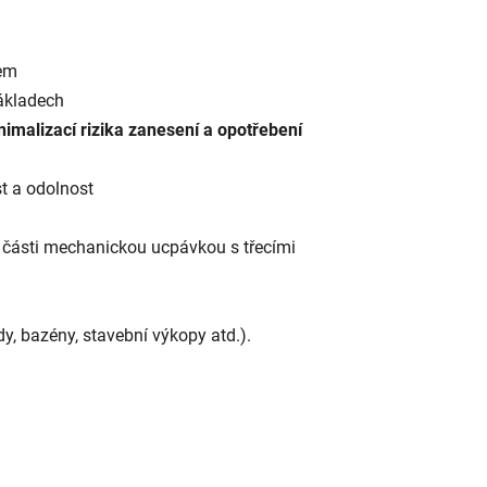
kem
ákladech
malizací rizika zanesení a opotřebení
st a odolnost
é části mechanickou ucpávkou s třecími
dy, bazény, stavební výkopy atd.).