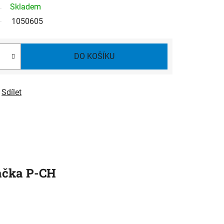
Skladem
1050605
DO KOŠÍKU
Sdílet
ačka
P-CH