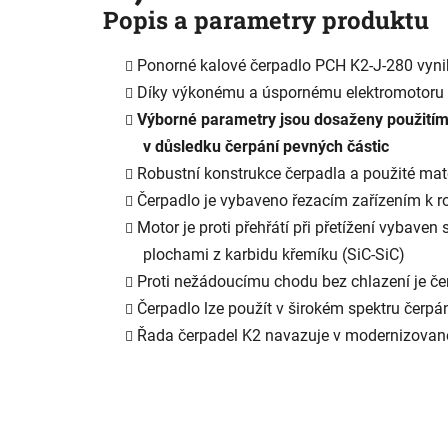
je
Popis a parametry produktu
2,6
z
5
Ponorné kalové čerpadlo PCH K2-J-280 vyn
hvězdiček.
Díky výkonému a úspornému elektromotoru d
Výborné parametry jsou dosaženy použitím
v důsledku čerpání pevných částic
Robustní konstrukce čerpadla a použité mater
Čerpadlo je vybaveno řezacím zařízením k roz
Motor je proti přehřátí při přetížení vybav
plochami z karbidu křemíku (SiC-SiC)
Proti nežádoucímu chodu bez chlazení je 
Čerpadlo lze použít v širokém spektru čerpá
Řada čerpadel K2 navazuje v modernizova