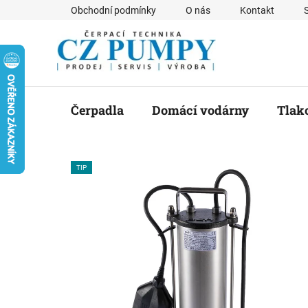
Přejít
Obchodní podmínky
O nás
Kontakt
na
obsah
Čerpadla
Domácí vodárny
Tlak
TIP