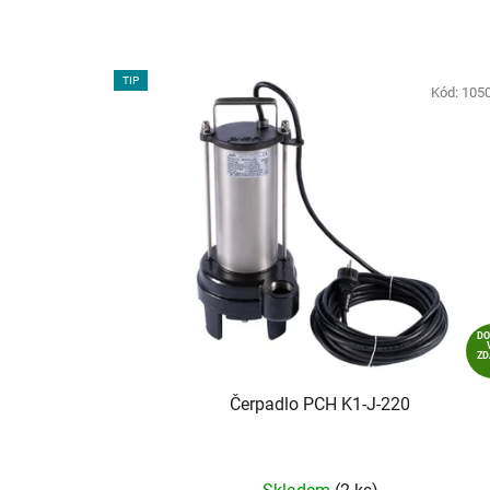
TIP
Kód:
105
D
Z
Čerpadlo PCH K1-J-220