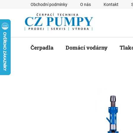
Přejít
Obchodní podmínky
O nás
Kontakt
na
obsah
Čerpadla
Domácí vodárny
Tlak