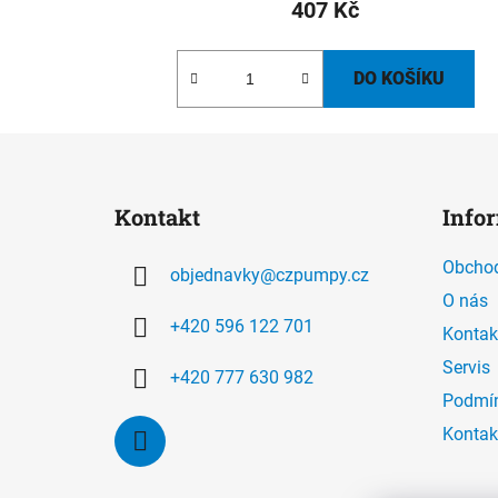
407 Kč
DO KOŠÍKU
Z
á
Kontakt
Info
p
a
Obchod
objednavky
@
czpumpy.cz
t
O nás
í
+420 596 122 701
Kontak
Servis
+420 777 630 982
Podmín
Kontak