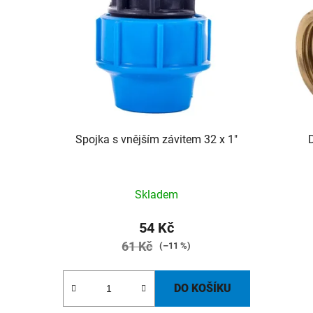
Spojka s vnějším závitem 32 x 1"
D
Skladem
54 Kč
61 Kč
(–11 %)
DO KOŠÍKU