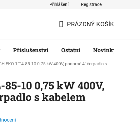
Přihlášení
Registrace
ř
PRÁZDNÝ KOŠÍK
NÁKUPNÍ
KOŠÍK
y
Příslušenství
Ostatní
Novinky
Zna
CH EKO 1"T4-85-10 0,75 kW 400V, ponorné 4" čerpadlo s
-85-10 0,75 kW 400V,
rpadlo s kabelem
dnocení