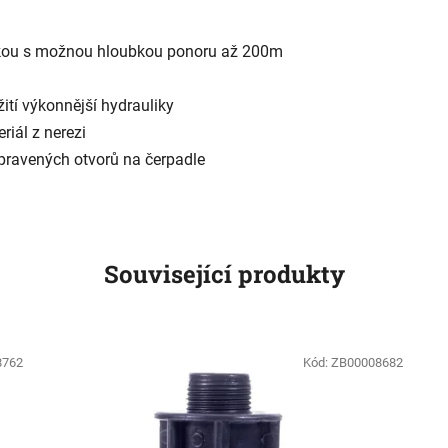
vkou s možnou hloubkou ponoru až 200m
tí výkonnější hydrauliky
riál z nerezi
pravených otvorů na čerpadle
Související produkty
8762
Kód:
ZB00008682