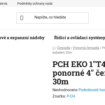
Servis
Podmínky ochrany osobních údajů
Kontaktní formulá
ové a expanzní nádoby
Řídící a ovládací systém
Domů
/
Čerpadla
/
Ponorná čerpadla
/
P
kabelem 30m
PCH EKO 1"T4
ponorné 4" če
30m
Průměrné
Neohodnoceno
Podrobnosti ho
hodnocení
Značka:
P-CH
produktu