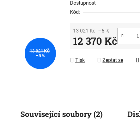
Dostupnost
je
Kód:
0,0
z
5
13 021 Kč
–5 %
12 370 Kč
hvězdiček.
Měrná cena:
13 021 KČ
–5 %
Tisk
Zeptat se
Související soubory (2)
Dis