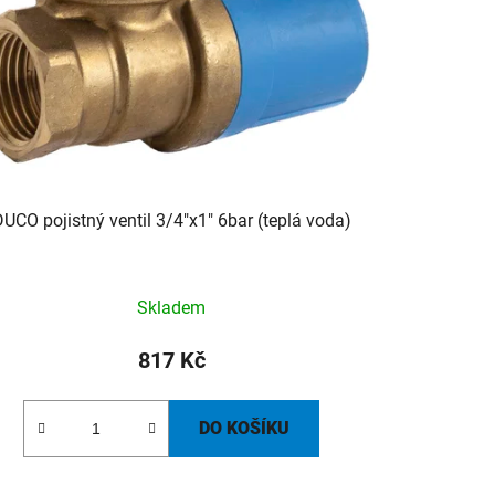
UCO pojistný ventil 3/4"x1" 6bar (teplá voda)
Skladem
817 Kč
DO KOŠÍKU