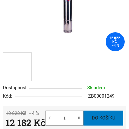
12 822
KČ
–4 %
Dostupnost
Skladem
Kód:
ZB00001249
12 822 Kč
–4 %
DO KOŠÍKU
12 182 Kč