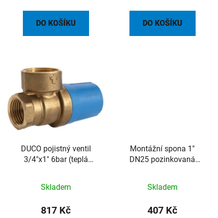
DO KOŠÍKU
DO KOŠÍKU
DUCO pojistný ventil
Montážní spona 1"
3/4"x1" 6bar (teplá
DN25 pozinkovaná
voda)
(250mm)
Skladem
Skladem
817 Kč
407 Kč