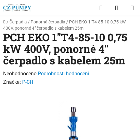
Přejít
Hledat
NÁKUP
na
obsah
KOŠÍK
Domů
/
Čerpadla
/
Ponorná čerpadla
/
PCH EKO 1"T4-85-10 0,75 kW
400V, ponorné 4" čerpadlo s kabelem 25m
PCH EKO 1"T4-85-10 0,75
kW 400V, ponorné 4"
čerpadlo s kabelem 25m
Průměrné
Neohodnoceno
Podrobnosti hodnocení
hodnocení
Značka:
P-CH
produktu
je
0,0
z
5
hvězdiček.