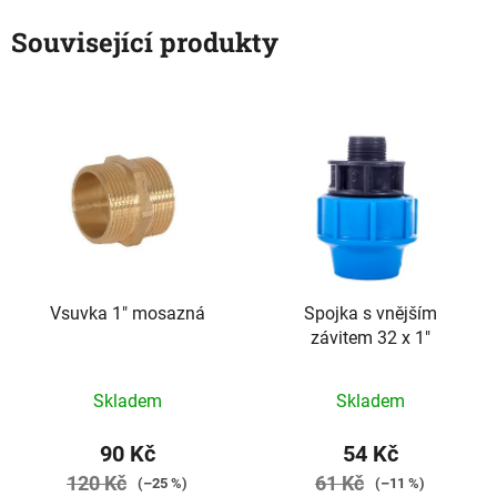
Související produkty
Vsuvka 1" mosazná
Spojka s vnějším
závitem 32 x 1"
Skladem
Skladem
90 Kč
54 Kč
120 Kč
61 Kč
(–25 %)
(–11 %)