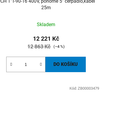
CH 1"T-90-16 400V, ponorné 5" čerpadlo,kabel
25m
Skladem
12 221 Kč
12 863 Kč
(–4 %)
DO KOŠÍKU
Kód:
ZB00003479