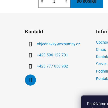
DO KOŠÍKU
Z
á
Kontakt
Info
p
a
Obchod
objednavky
@
czpumpy.cz
t
O nás
í
+420 596 122 701
Kontak
Servis
+420 777 630 982
Podmín
Kontak
Používáme c