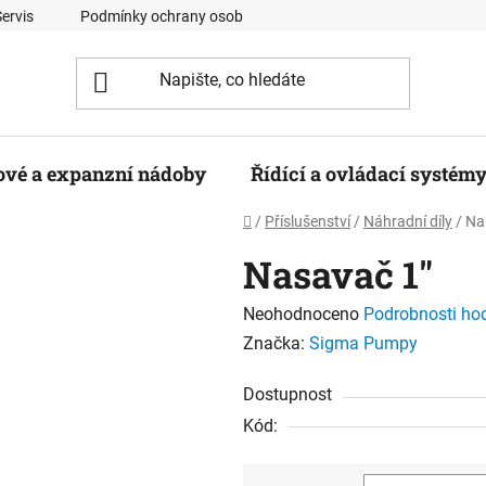
Servis
Podmínky ochrany osobních údajů
Kontaktní formulá
ové a expanzní nádoby
Řídící a ovládací systém
Domů
/
Příslušenství
/
Náhradní díly
/
Na
Nasavač 1"
Průměrné
Neohodnoceno
Podrobnosti ho
hodnocení
Značka:
Sigma Pumpy
produktu
Dostupnost
je
Kód:
0,0
z