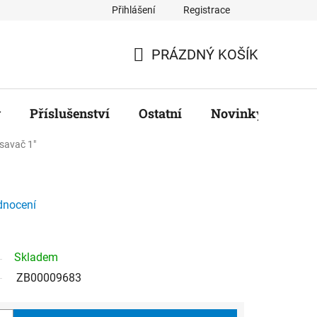
Přihlášení
Registrace
ř
PRÁZDNÝ KOŠÍK
NÁKUPNÍ
KOŠÍK
y
Příslušenství
Ostatní
Novinky
Zna
savač 1"
dnocení
Skladem
ZB00009683