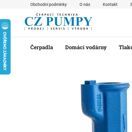
Přejít
Obchodní podmínky
O nás
Kontakt
na
obsah
Čerpadla
Domácí vodárny
Tlak