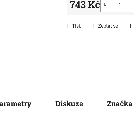
5
743 Kč
hvězdiček.
Měrná cena:
Tisk
Zeptat se
arametry
Diskuze
Značka