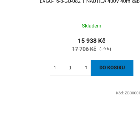
EVGU-16-8-GU-082 1"NAUTILA 400V 40m kab
Skladem
15 938 Kč
17 706 Kč
(–9 %)
DO KOŠÍKU
Kód:
ZB0000