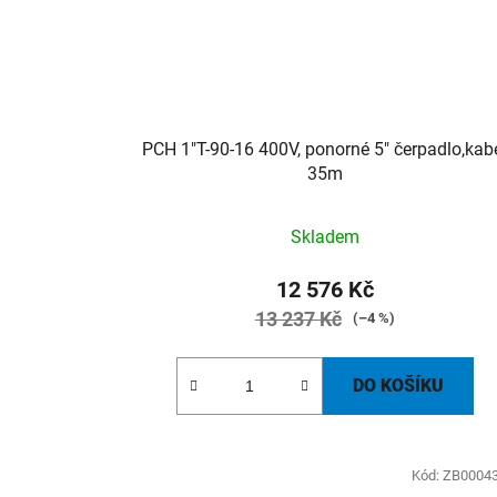
PCH 1"T-90-16 400V, ponorné 5" čerpadlo,kab
35m
Skladem
12 576 Kč
13 237 Kč
(–4 %)
DO KOŠÍKU
Kód:
ZB0004