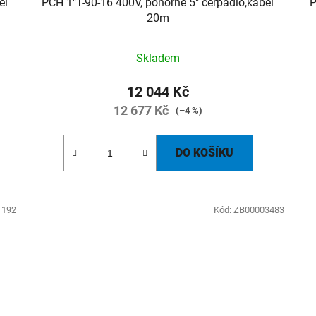
el
PCH 1"T-90-16 400V, ponorné 5" čerpadlo,kabel
P
20m
Skladem
12 044 Kč
12 677 Kč
(–4 %)
DO KOŠÍKU
1192
Kód:
ZB00003483