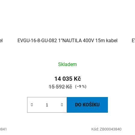
el
EVGU-16-8-GU-082 1"NAUTILA 400V 15m kabel
E
Skladem
14 035 Kč
15 592 Kč
(–9 %)
DO KOŠÍKU
3841
Kód:
ZB00043840