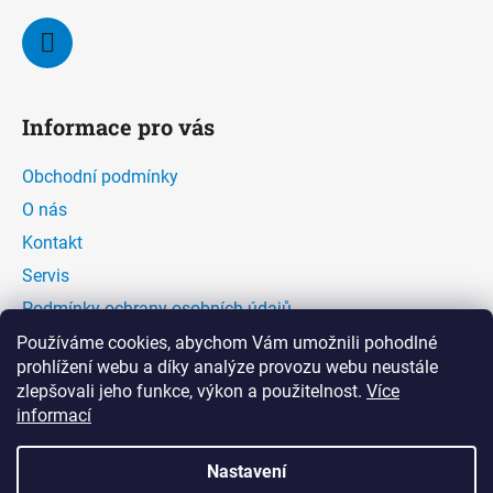
Informace pro vás
Obchodní podmínky
O nás
Kontakt
Servis
Podmínky ochrany osobních údajů
Kontaktní formulář
Používáme cookies, abychom Vám umožnili pohodlné
prohlížení webu a díky analýze provozu webu neustále
zlepšovali jeho funkce, výkon a použitelnost.
Více
Facebook
informací
Nastavení