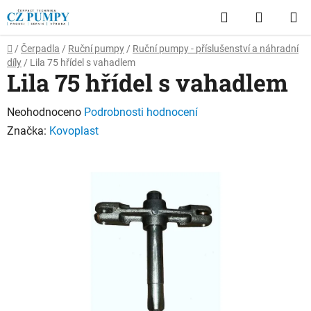
Přejít
Hledat
NÁKUP
na
obsah
KOŠÍK
Domů
/
Čerpadla
/
Ruční pumpy
/
Ruční pumpy - příslušenství a náhradní
díly
/
Lila 75 hřídel s vahadlem
Lila 75 hřídel s vahadlem
Průměrné
Neohodnoceno
Podrobnosti hodnocení
hodnocení
Značka:
Kovoplast
produktu
je
0,0
z
5
hvězdiček.