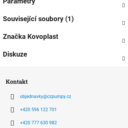
Parametry
Související soubory (1)
Značka
Kovoplast
Diskuze
Z
á
Kontakt
p
a
objednavky
@
czpumpy.cz
t
í
+420 596 122 701
+420 777 630 982