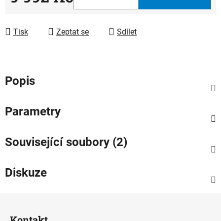
Měrná cena:
Tisk
Zeptat se
Sdílet
Popis
Parametry
Související soubory (2)
Diskuze
Z
á
Kontakt