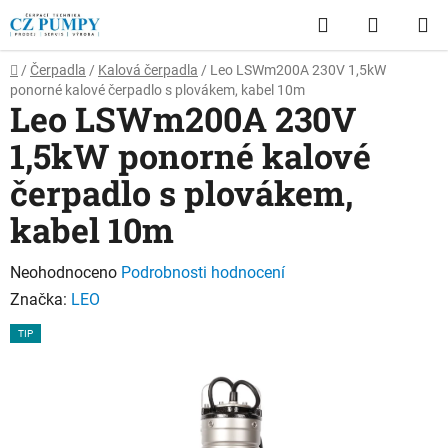
Přejít
Hledat
NÁKUP
na
obsah
KOŠÍK
Domů
/
Čerpadla
/
Kalová čerpadla
/
Leo LSWm200A 230V 1,5kW
ponorné kalové čerpadlo s plovákem, kabel 10m
Leo LSWm200A 230V
1,5kW ponorné kalové
čerpadlo s plovákem,
kabel 10m
Průměrné
Neohodnoceno
Podrobnosti hodnocení
hodnocení
Značka:
LEO
produktu
TIP
je
0,0
z
5