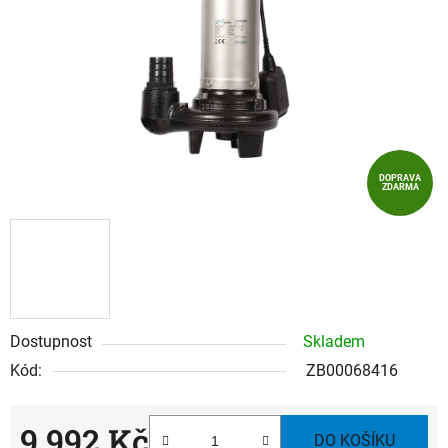
hvězdiček.
DOPRAVA
ZDARMA
Dostupnost
Skladem
Kód:
ZB00068416
9 992 Kč
DO KOŠÍKU