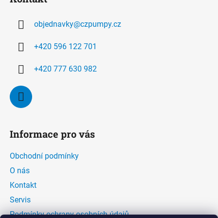
p
a
objednavky
@
czpumpy.cz
t
í
+420 596 122 701
+420 777 630 982
Informace pro vás
Obchodní podmínky
O nás
Kontakt
Servis
Podmínky ochrany osobních údajů