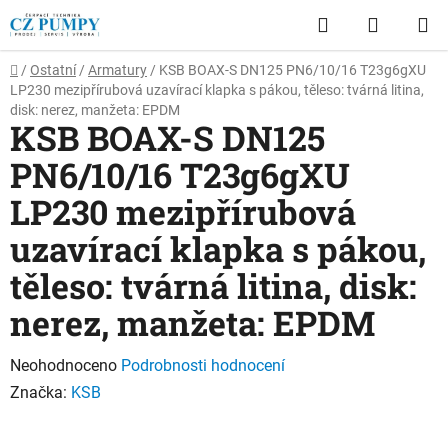
Přejít
Hledat
NÁKUP
na
obsah
KOŠÍK
Domů
/
Ostatní
/
Armatury
/
KSB BOAX-S DN125 PN6/10/16 T23g6gXU
LP230 mezipřírubová uzavírací klapka s pákou, těleso: tvárná litina,
disk: nerez, manžeta: EPDM
KSB BOAX-S DN125
PN6/10/16 T23g6gXU
LP230 mezipřírubová
uzavírací klapka s pákou,
těleso: tvárná litina, disk:
nerez, manžeta: EPDM
Průměrné
Neohodnoceno
Podrobnosti hodnocení
hodnocení
Značka:
KSB
produktu
je