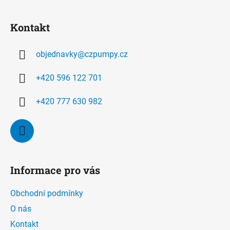
Z
á
Kontakt
p
a
objednavky
@
czpumpy.cz
t
í
+420 596 122 701
+420 777 630 982
Informace pro vás
Obchodní podmínky
O nás
Kontakt