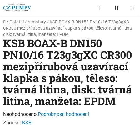
Přejít
Hledat
NÁKUP
na
obsah
KOŠÍK
Domů
/
Ostatní
/
Armatury
/
KSB BOAX-B DN150 PN10/16 T23g3gXC
CR300 mezipřírubová uzavírací klapka s pákou, těleso: tvárná litina,
disk: tvárná litina, manžeta: EPDM
KSB BOAX-B DN150
PN10/16 T23g3gXC CR300
mezipřírubová uzavírací
klapka s pákou, těleso:
tvárná litina, disk: tvárná
litina, manžeta: EPDM
Průměrné
Neohodnoceno
Podrobnosti hodnocení
hodnocení
Značka:
KSB
produktu
je