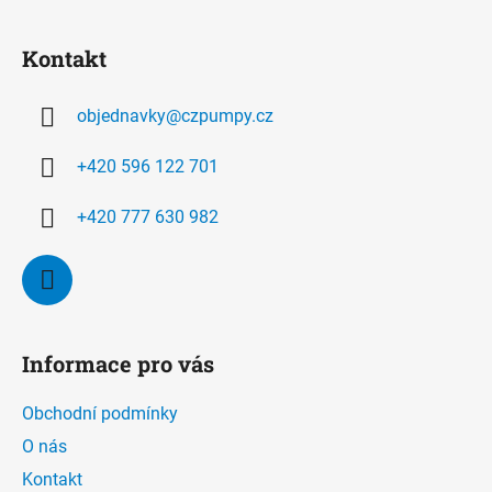
Z
á
Kontakt
p
a
objednavky
@
czpumpy.cz
t
í
+420 596 122 701
+420 777 630 982
Informace pro vás
Obchodní podmínky
O nás
Kontakt