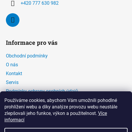
+420 777 630 982
Informace pro vás
Obchodní podmínky
O nás
Kontakt
Servis
Podmínky ochrany osobních údajů
Kontaktní formulář
Používáme cookies, abychom Vám umožnili pohodlné
prohlížení webu a díky analýze provozu webu neustále
zlepšovali jeho funkce, výkon a použitelnost.
Více
Facebook
informací