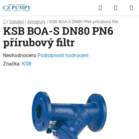
Přejít
Hledat
NÁKUP
na
obsah
KOŠÍK
Domů
/
Ostatní
/
Armatury
/
KSB BOA-S DN80 PN6 přírubový filtr
KSB BOA-S DN80 PN6
přírubový filtr
Průměrné
Neohodnoceno
Podrobnosti hodnocení
hodnocení
Značka:
KSB
produktu
je
0,0
z
5
hvězdiček.