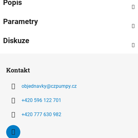
Popis
Parametry
Diskuze
Z
á
Kontakt
p
a
objednavky
@
czpumpy.cz
t
í
+420 596 122 701
+420 777 630 982