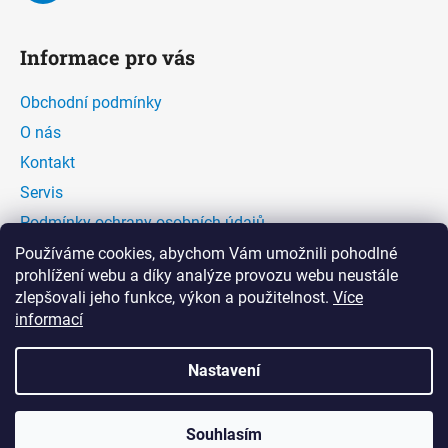
Informace pro vás
Obchodní podmínky
O nás
Kontakt
Servis
Podmínky ochrany osobních údajů
Kontaktní formulář
Používáme cookies, abychom Vám umožnili pohodlné
prohlížení webu a díky analýze provozu webu neustále
zlepšovali jeho funkce, výkon a použitelnost.
Více
Facebook
informací
Nastavení
Souhlasím
Vytvořil Shoptet