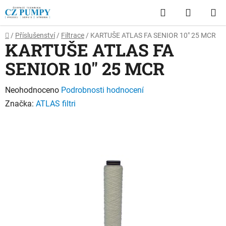
Přejít
Hledat
NÁKUP
na
obsah
KOŠÍK
Domů
/
Příslušenství
/
Filtrace
/
KARTUŠE ATLAS FA SENIOR 10" 25 MCR
KARTUŠE ATLAS FA
SENIOR 10" 25 MCR
Průměrné
Neohodnoceno
Podrobnosti hodnocení
hodnocení
Značka:
ATLAS filtri
produktu
je
0,0
z
5
hvězdiček.