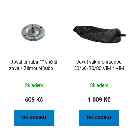
Joval příruba 1“ vnější
Joval vak pro nádobu
zavit / Zilmet příruba 1“
50/60/70/80 VIM / HIM
vnější zavit 20l až 100l
vč.sítka
Skladem
Skladem
609 Kč
1 009 Kč
DO KOŠÍKU
DO KOŠÍKU