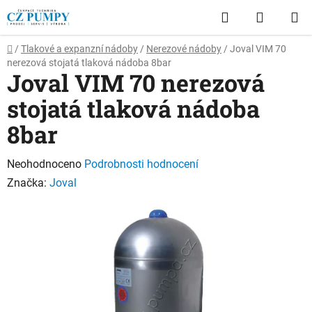
Přejít
Hledat
NÁKUP
na
obsah
KOŠÍK
Domů
/
Tlakové a expanzní nádoby
/
Nerezové nádoby
/
Joval VIM 70
nerezová stojatá tlaková nádoba 8bar
Joval VIM 70 nerezová
stojatá tlaková nádoba
8bar
Průměrné
Neohodnoceno
Podrobnosti hodnocení
hodnocení
Značka:
Joval
produktu
je
0,0
z
5
hvězdiček.