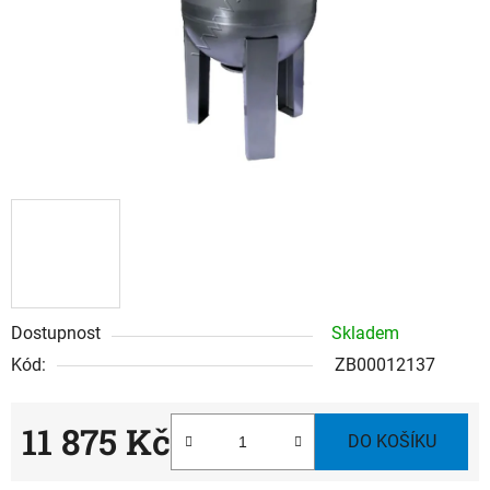
Dostupnost
Skladem
Kód:
ZB00012137
11 875 Kč
DO KOŠÍKU
Měrná cena: