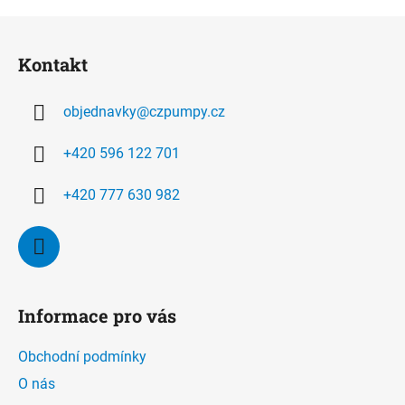
Z
á
Kontakt
p
a
objednavky
@
czpumpy.cz
t
í
+420 596 122 701
+420 777 630 982
Informace pro vás
Obchodní podmínky
O nás