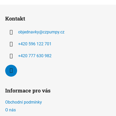
Z
á
Kontakt
p
a
objednavky
@
czpumpy.cz
t
í
+420 596 122 701
+420 777 630 982
Informace pro vás
Obchodní podmínky
O nás