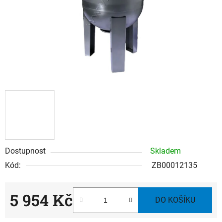
Dostupnost
Skladem
Kód:
ZB00012135
5 954 Kč
DO KOŠÍKU
Měrná cena: