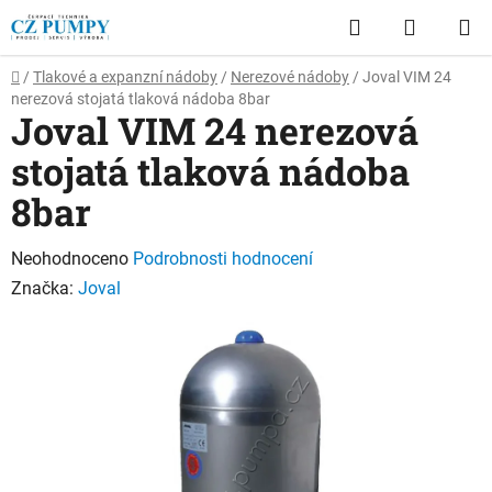
Přejít
Hledat
NÁKUP
na
obsah
KOŠÍK
Domů
/
Tlakové a expanzní nádoby
/
Nerezové nádoby
/
Joval VIM 24
nerezová stojatá tlaková nádoba 8bar
Joval VIM 24 nerezová
stojatá tlaková nádoba
8bar
Průměrné
Neohodnoceno
Podrobnosti hodnocení
hodnocení
Značka:
Joval
produktu
je
0,0
z
5
hvězdiček.