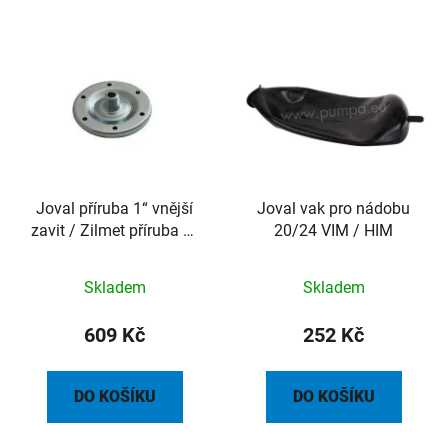
Joval příruba 1“ vnější
Joval vak pro nádobu
zavit / Zilmet příruba 1“
20/24 VIM / HIM
vnější zavit 20l až 100l
vč.sítka
Skladem
Skladem
609 Kč
252 Kč
DO KOŠÍKU
DO KOŠÍKU