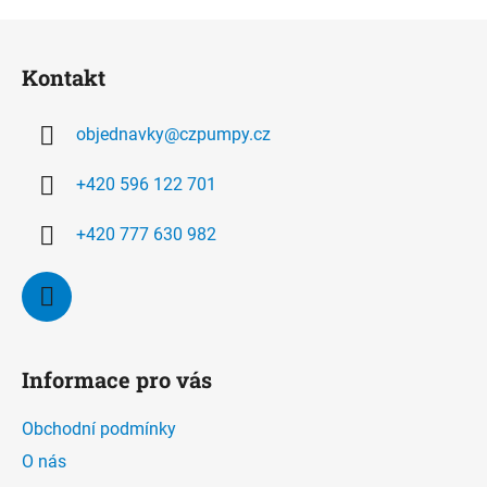
Z
á
Kontakt
p
a
objednavky
@
czpumpy.cz
t
í
+420 596 122 701
+420 777 630 982
Informace pro vás
Obchodní podmínky
O nás