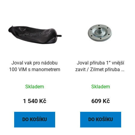
Joval vak pro nádobu
Joval příruba 1“ vnější
100 VIM s manometrem
zavit / Zilmet příruba 1“
vnější zavit 20l až 100l
vč.sítka
Skladem
Skladem
1 540 Kč
609 Kč
DO KOŠÍKU
DO KOŠÍKU