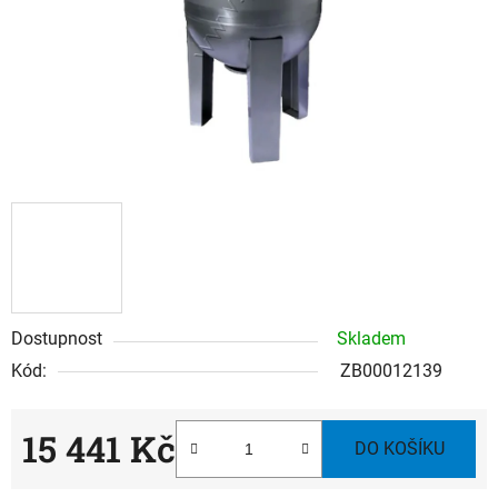
Dostupnost
Skladem
Kód:
ZB00012139
15 441 Kč
DO KOŠÍKU
Měrná cena: