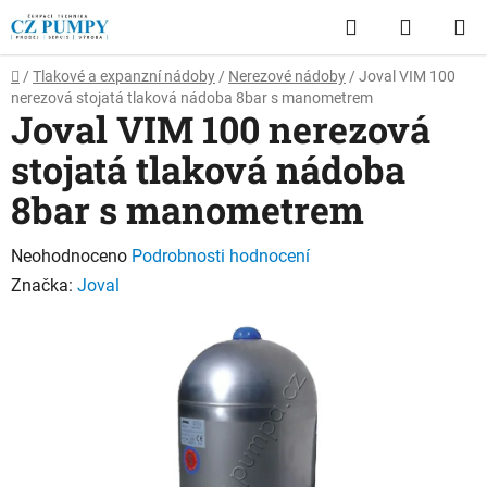
Přejít
Hledat
NÁKUP
na
obsah
KOŠÍK
Domů
/
Tlakové a expanzní nádoby
/
Nerezové nádoby
/
Joval VIM 100
nerezová stojatá tlaková nádoba 8bar s manometrem
Joval VIM 100 nerezová
stojatá tlaková nádoba
8bar s manometrem
Průměrné
Neohodnoceno
Podrobnosti hodnocení
hodnocení
Značka:
Joval
produktu
je
0,0
z
5
hvězdiček.