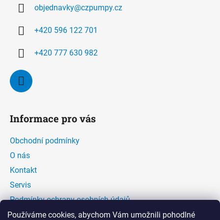
a
objednavky
@
czpumpy.cz
t
í
+420 596 122 701
+420 777 630 982
Informace pro vás
Obchodní podmínky
O nás
Kontakt
Servis
Podmínky ochrany osobních údajů
Kontaktní formulář
Používáme cookies, abychom Vám umožnili pohodlné