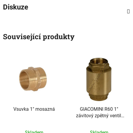
Diskuze
Související produkty
Vsuvka 1" mosazná
GIACOMINI R60 1"
závitový zpětný ventil,
celomosazný, těsnění
NBR
Skladem
Skladem