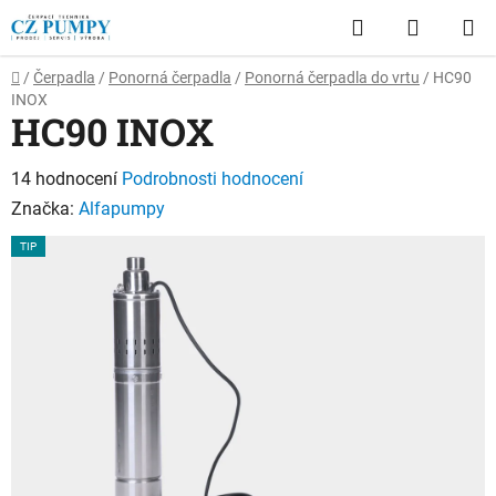
Přejít
Hledat
NÁKUP
na
obsah
KOŠÍK
Domů
/
Čerpadla
/
Ponorná čerpadla
/
Ponorná čerpadla do vrtu
/
HC90
INOX
HC90 INOX
Průměrné
14 hodnocení
Podrobnosti hodnocení
hodnocení
Značka:
Alfapumpy
produktu
TIP
je
2,6
z
5
hvězdiček.