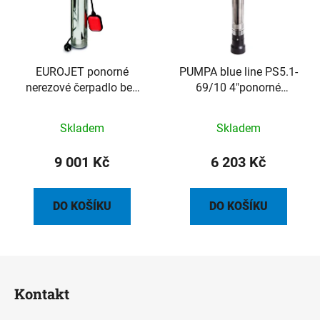
EUROJET ponorné
PUMPA blue line PS5.1-
nerezové čerpadlo bez
69/10 4"ponorné
plováku, kabel 20m
čerpadlo 230V 1,1kW
20m kabel
Skladem
Skladem
9 001 Kč
6 203 Kč
DO KOŠÍKU
DO KOŠÍKU
Z
á
Kontakt
p