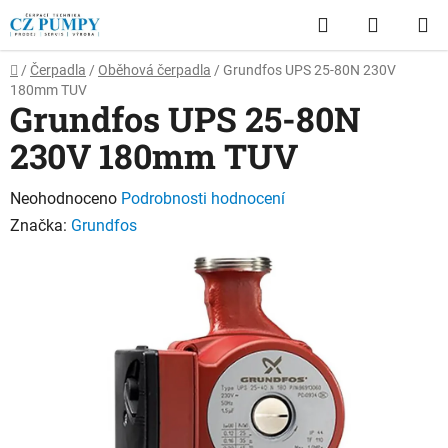
Přejít
Hledat
NÁKUP
na
obsah
KOŠÍK
Domů
/
Čerpadla
/
Oběhová čerpadla
/
Grundfos UPS 25-80N 230V
180mm TUV
Grundfos UPS 25-80N
230V 180mm TUV
Průměrné
Neohodnoceno
Podrobnosti hodnocení
hodnocení
Značka:
Grundfos
produktu
je
0,0
z
5
hvězdiček.