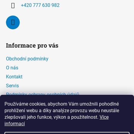
+420 777 630 982
Informace pro vás
Obchodní podmínky
O nás
Kontakt
Servis
Podmínky ochrany osobních údajů
Kontaktní formulář
Používáme cookies, abychom Vám umožnili pohodlné
prohlížení webu a díky analýze provozu webu neustále
zlepšovali jeho funkce, výkon a použitelnost.
Více
Facebook
informací