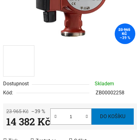
23 965
KČ
–39 %
Dostupnost
Skladem
Kód:
ZB00002258
23 965 Kč
–39 %
DO KOŠÍKU
14 382 Kč
Měrná cena: