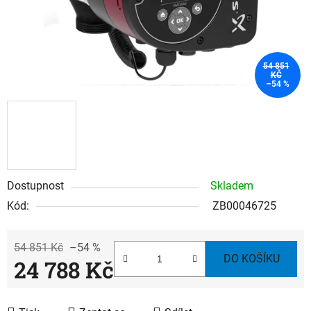
54 851
KČ
–54 %
Dostupnost
Skladem
Kód:
ZB00046725
54 851 Kč
–54 %
DO KOŠÍKU
24 788 Kč
Měrná cena: