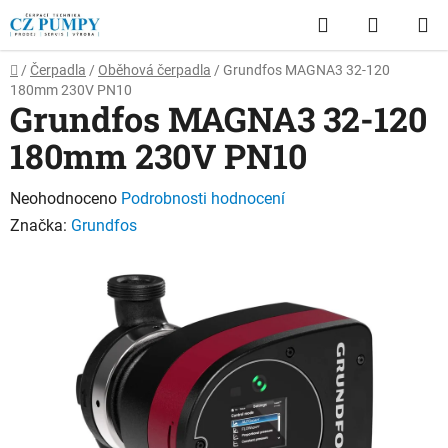
Přejít
Hledat
NÁKUP
na
obsah
KOŠÍK
Domů
/
Čerpadla
/
Oběhová čerpadla
/
Grundfos MAGNA3 32-120
180mm 230V PN10
Grundfos MAGNA3 32-120
180mm 230V PN10
Průměrné
Neohodnoceno
Podrobnosti hodnocení
hodnocení
Značka:
Grundfos
produktu
je
0,0
z
5
hvězdiček.