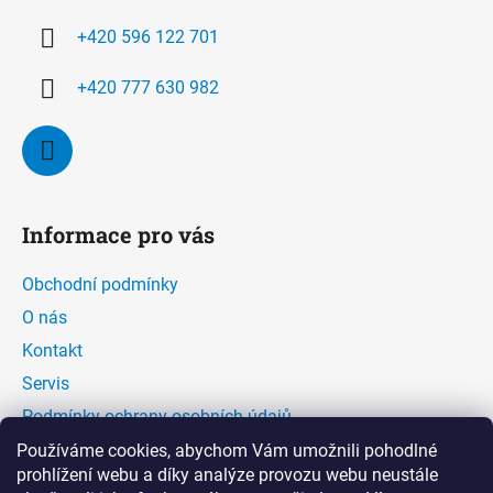
í
+420 596 122 701
+420 777 630 982
Informace pro vás
Obchodní podmínky
O nás
Kontakt
Servis
Podmínky ochrany osobních údajů
Kontaktní formulář
Používáme cookies, abychom Vám umožnili pohodlné
prohlížení webu a díky analýze provozu webu neustále