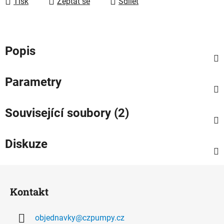
Tisk
Zeptat se
Sdílet
Popis
Parametry
Související soubory (2)
Diskuze
Z
á
Kontakt
p
a
objednavky
@
czpumpy.cz
t