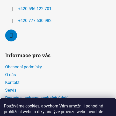
í
+420 596 122 701
+420 777 630 982
Informace pro vás
Obchodní podmínky
O nás
Kontakt
Servis
Podmínky ochrany osobních údajů
Kontaktní formulář
Používáme cookies, abychom Vám umožnili pohodlné
prohlížení webu a díky analýze provozu webu neustále