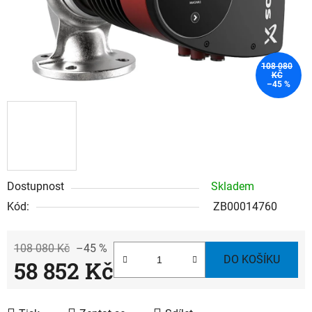
108 080
KČ
–45 %
Dostupnost
Skladem
Kód:
ZB00014760
108 080 Kč
–45 %
DO KOŠÍKU
58 852 Kč
Měrná cena: