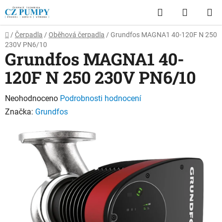
Přejít
Hledat
NÁKUP
na
obsah
KOŠÍK
Domů
/
Čerpadla
/
Oběhová čerpadla
/
Grundfos MAGNA1 40-120F N 250
230V PN6/10
Grundfos MAGNA1 40-
120F N 250 230V PN6/10
Průměrné
Neohodnoceno
Podrobnosti hodnocení
hodnocení
Značka:
Grundfos
produktu
je
0,0
z
5
hvězdiček.