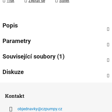
Tisk
Zeptat se
Sdílet
Popis
Parametry
Související soubory (1)
Diskuze
Z
á
Kontakt
p
a
objednavky
@
czpumpy.cz
t