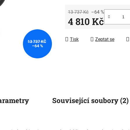
z
5
13 737 Kč
–64 %
4 810 Kč
hvězdiček.
Měrná cena:
Tisk
Zeptat se
13 737 KČ
–64 %
arametry
Související soubory (2)