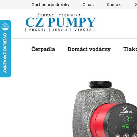
Přejít
Obchodní podmínky
O nás
Kontakt
na
obsah
Čerpadla
Domácí vodárny
Tlak