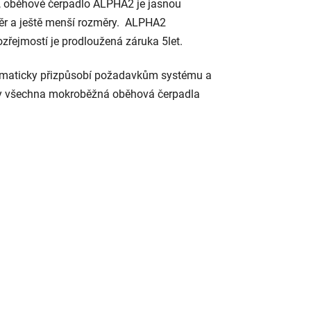
ci, oběhové čerpadlo ALPHA2 je jasnou
měr a ještě menší rozměry. ALPHA2
řejmostí je prodloužená záruka 5let.
tomaticky přizpůsobí požadavkům systému a
 aby všechna mokroběžná oběhová čerpadla