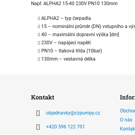
Např. ALPHA2 15-40 230V PN10 130mm
ALPHA2 – typ čerpadla
15 – nominální průměr (DN) vstupního a vý
40 – maximální dopravní výška [dm]
230V – napájecí napětí
PN10 – tlaková třída (10bar)
130mm – vestavná délka
Z
á
Kontakt
Info
p
a
Obchod
objednavky
@
czpumpy.cz
t
O nás
í
+420 596 122 701
Kontak