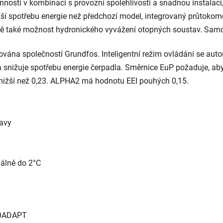
činnosti v kombinaci s provozní spolehlivostí a snadnou instala
ší spotřebu energie než předchozí model, integrovaný průtoko
ě také možnost hydronického vyvážení otopných soustav. Samoz
vána společností Grundfos. Inteligentní režim ovládání se au
u a snižuje spotřebu energie čerpadla. Směrnice EuP požaduje,
 nižší než 0,23. ALPHA2 má hodnotu EEI pouhých 0,15.
tavy
málně do 2°C
UTOADAPT