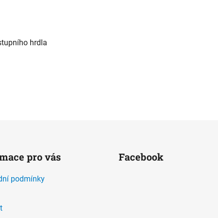
stupního hrdla
rmace pro vás
Facebook
ní podmínky
t