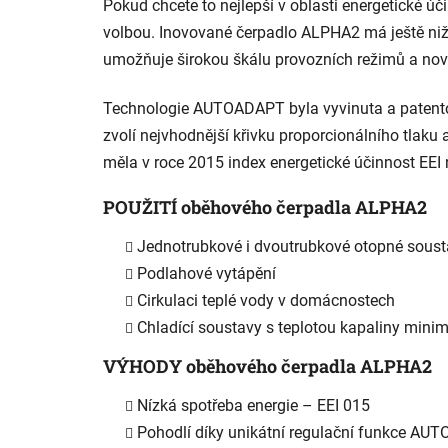
Pokud chcete to nejlepší v oblasti energetické ú
volbou. Inovované čerpadlo ALPHA2 má ještě niž
umožňuje širokou škálu provozních režimů a nov
Technologie AUTOADAPT byla vyvinuta a patento
zvolí nejvhodnější křivku proporcionálního tlak
měla v roce 2015 index energetické účinnost EEI
POUŽITÍ oběhového čerpadla ALPHA2
Jednotrubkové i dvoutrubkové otopné sous
Podlahové vytápění
Cirkulaci teplé vody v domácnostech
Chladící soustavy s teplotou kapaliny mini
VÝHODY oběhového čerpadla ALPHA2
Nízká spotřeba energie – EEI 015
Pohodlí díky unikátní regulační funkce A