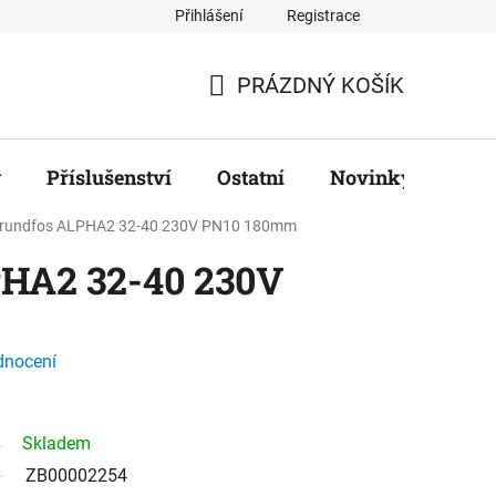
Přihlášení
Registrace
ř
PRÁZDNÝ KOŠÍK
NÁKUPNÍ
KOŠÍK
y
Příslušenství
Ostatní
Novinky
Zna
rundfos ALPHA2 32-40 230V PN10 180mm
HA2 32-40 230V
dnocení
Skladem
ZB00002254