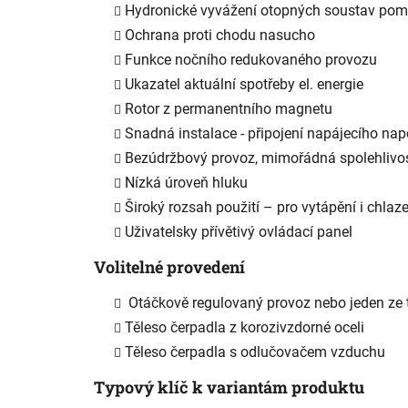
Hydronické vyvážení otopných soustav pom
Ochrana proti chodu nasucho
Funkce nočního redukovaného provozu
Ukazatel aktuální spotřeby el. energie
Rotor z permanentního magnetu
Snadná instalace - připojení napájecího n
Bezúdržbový provoz, mimořádná spolehlivo
Nízká úroveň hluku
Široký rozsah použití – pro vytápění i chlaz
Uživatelsky přívětivý ovládací panel
Volitelné provedení
Otáčkově regulovaný provoz nebo jeden ze 
Těleso čerpadla z korozivzdorné oceli
Těleso čerpadla s odlučovačem vzduchu
Typový klíč k variantám produktu