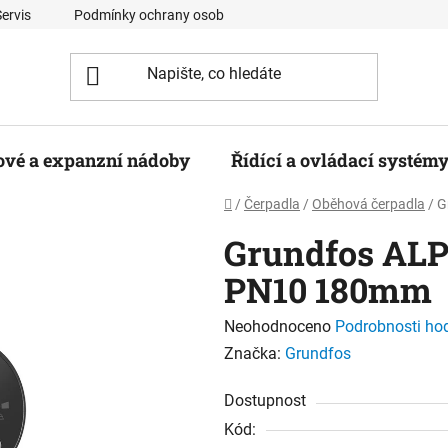
Servis
Podmínky ochrany osobních údajů
Kontaktní formulá
ové a expanzní nádoby
Řídící a ovládací systém
Domů
/
Čerpadla
/
Oběhová čerpadla
/
G
Grundfos ALP
PN10 180mm
Průměrné
Neohodnoceno
Podrobnosti ho
hodnocení
Značka:
Grundfos
produktu
Dostupnost
je
Kód:
0,0