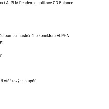
ocí ALPHA Readeru a aplikace GO Balance
apětí pomocí nástrčného konektoru ALPHA
st
ení
tří otáčkových stupňů