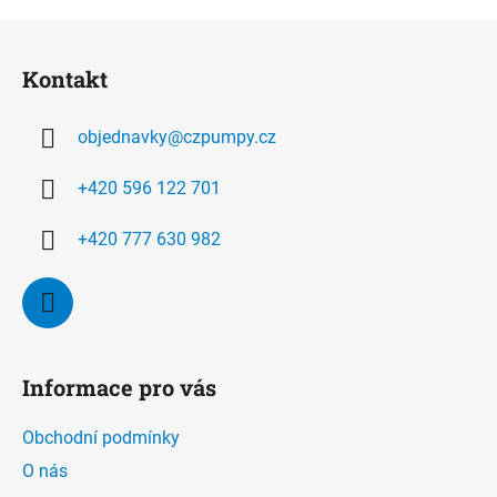
Z
á
Kontakt
p
a
objednavky
@
czpumpy.cz
t
í
+420 596 122 701
+420 777 630 982
Informace pro vás
Obchodní podmínky
O nás