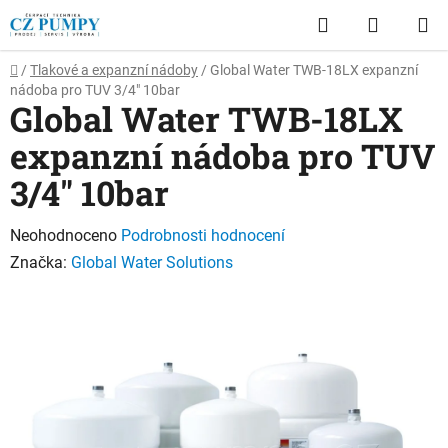
Přejít
Hledat
NÁKUP
na
obsah
KOŠÍK
Domů
/
Tlakové a expanzní nádoby
/
Global Water TWB-18LX expanzní
nádoba pro TUV 3/4" 10bar
Global Water TWB-18LX
expanzní nádoba pro TUV
3/4" 10bar
Průměrné
Neohodnoceno
Podrobnosti hodnocení
hodnocení
Značka:
Global Water Solutions
produktu
je
0,0
z
5
hvězdiček.